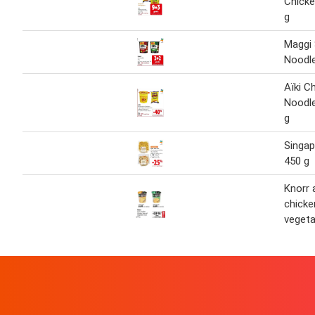
Chicke
g
Maggi
Noodle
Aïki C
Noodle
g
Singa
450 g
Knorr 
chicke
vegeta