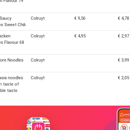
n Flavour 79
 Saucy
Colruyt
€ 9,56
€ 4,78
s Sweet Chili
hicken
Colruyt
€ 4,95
€ 2,97
s Flavour 68
pore Noodles
Colruyt
€ 3,99
asia noodles
Colruyt
€ 2,05
n taste of
ble taste