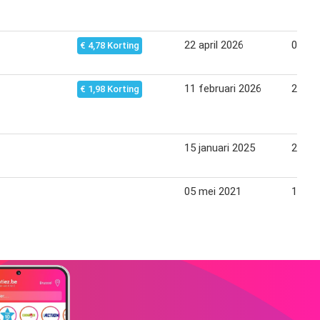
22 april 2026
05 me
€ 4,78 Korting
11 februari 2026
24 fe
€ 1,98 Korting
15 januari 2025
28 jan
05 mei 2021
18 me