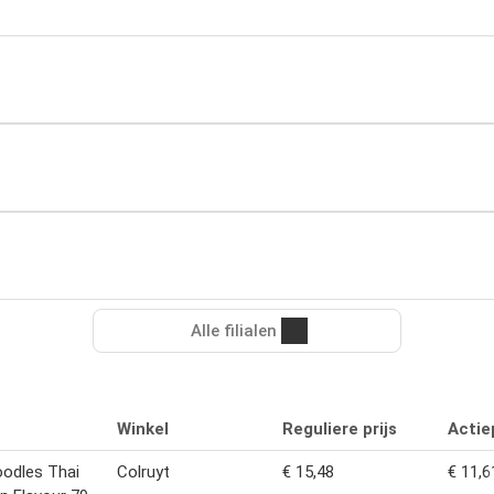
Alle filialen
Winkel
Reguliere prijs
Actiep
oodles Thai
Colruyt
€ 15,48
€ 11,6