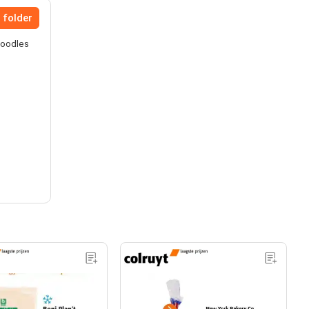
 folder
 Noodles