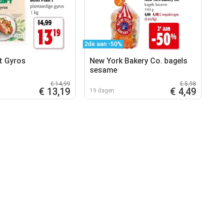
2de aan -50%
't Gyros
New York Bakery Co. bagels
sesame
€ 14,99
€ 5,98
€ 13,19
€ 4,49
19 dagen