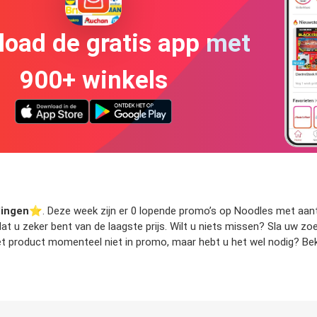
oad de gratis app met
900+ winkels
dingen
⭐️. Deze week zijn er 0 lopende promo’s op Noodles met aantre
odat u zeker bent van de laagste prijs. Wilt u niets missen? Sla uw
et product momenteel niet in promo, maar hebt u het wel nodig? Beki