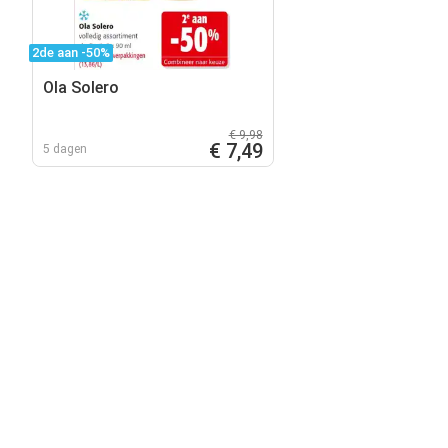
2de aan -50%
Ola Solero
€ 9,98
€ 7,49
5 dagen