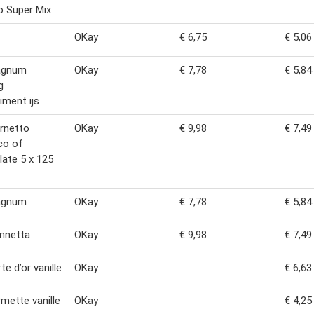
o Super Mix
OKay
€ 6,75
€ 5,06
agnum
OKay
€ 7,78
€ 5,84
g
iment ijs
rnetto
OKay
€ 9,98
€ 7,49
co of
ate 5 x 125
agnum
OKay
€ 7,78
€ 5,84
ennetta
OKay
€ 9,98
€ 7,49
te d’or vanille
OKay
€ 6,63
rmette vanille
OKay
€ 4,25