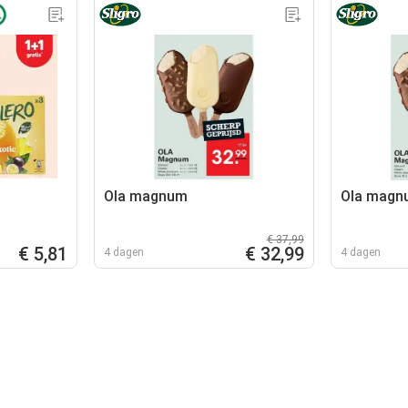
Ola magnum
Ola magn
€ 37,99
€ 5,81
€ 32,99
4 dagen
4 dagen