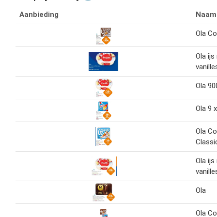
Aanbieding
Naam
Ola Co
Ola ij
vanill
Ola 90
Ola 9 
Ola Co
Classi
Ola ij
vanill
Ola
Ola Co