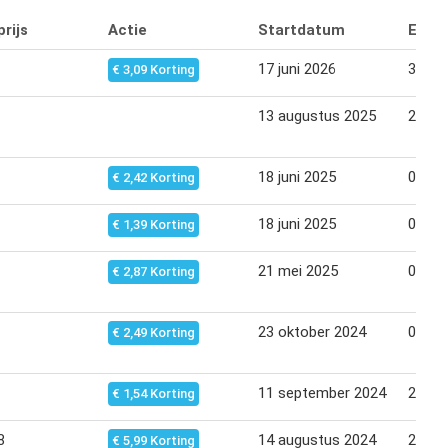
rijs
Actie
Startdatum
Eind
17 juni 2026
30 jun
€ 3,09 Korting
13 augustus 2025
26 au
18 juni 2025
01 jul
€ 2,42 Korting
18 juni 2025
01 jul
€ 1,39 Korting
21 mei 2025
03 jun
€ 2,87 Korting
23 oktober 2024
05 no
€ 2,49 Korting
11 september 2024
24 se
€ 1,54 Korting
8
14 augustus 2024
27 au
€ 5,99 Korting