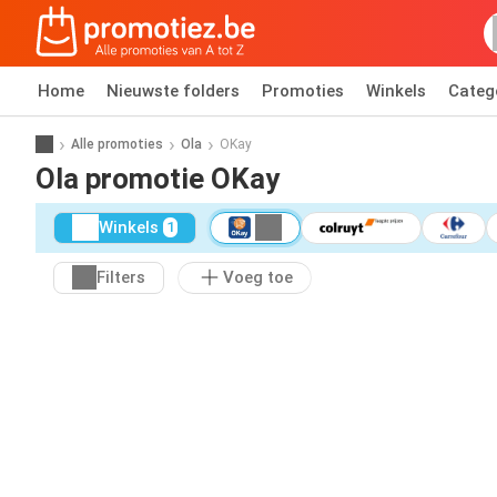
Home
Nieuwste folders
Promoties
Winkels
Categ
Alle promoties
Ola
OKay
Ola promotie OKay
Winkels
1
Filters
Voeg toe