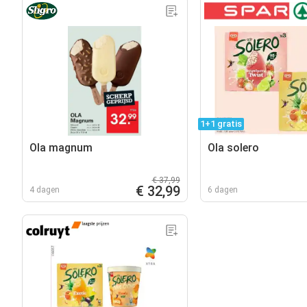
1+1 gratis
Ola magnum
Ola solero
€ 37,99
€ 32,99
4 dagen
6 dagen