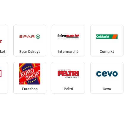
rket
Spar Colruyt
Intermarché
Comarkt
Euroshop
Peltri
Cevo