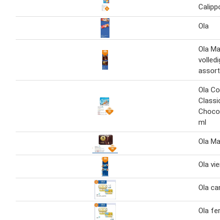
Calipp
Ola
Ola M
volledi
assort
Ola Co
Classi
Chocol
ml
Ola M
Ola vi
Ola car
Ola fe