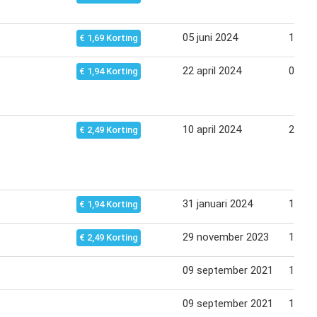
05 juni 2024
18 jun
€ 1,69 Korting
22 april 2024
07 me
€ 1,94 Korting
10 april 2024
23 apr
€ 2,49 Korting
31 januari 2024
13 fe
€ 1,94 Korting
29 november 2023
12 de
€ 2,49 Korting
09 september 2021
16 se
09 september 2021
16 se