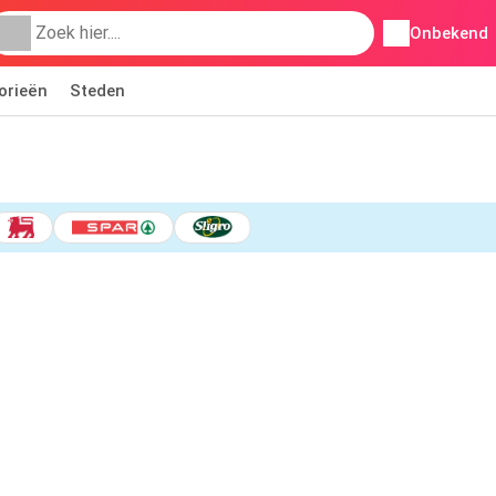
Onbekend
orieën
Steden