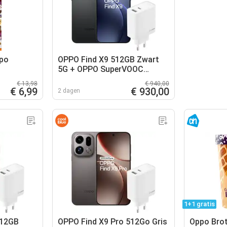
po
OPPO Find X9 512GB Zwart
5G + OPPO SuperVOOC
Oplader 80W
€ 13,98
€ 940,00
€ 6,99
€ 930,00
2 dagen
1+1 gratis
512GB
OPPO Find X9 Pro 512Go Gris
Oppo Brot