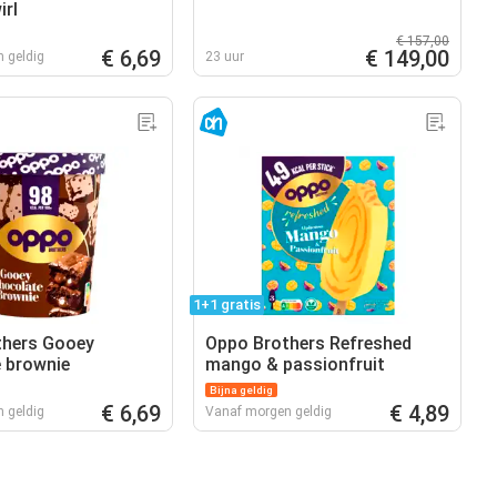
irl
€ 157,00
€ 6,69
€ 149,00
 geldig
23 uur
1+1 gratis
thers Gooey
Oppo Brothers Refreshed
 brownie
mango & passionfruit
Bijna geldig
€ 6,69
€ 4,89
 geldig
Vanaf morgen geldig