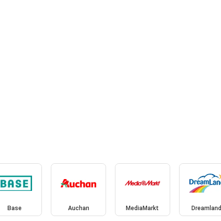
Base
Auchan
MediaMarkt
Dreamlan