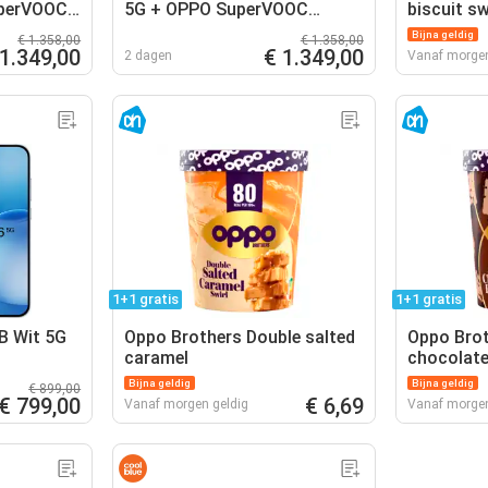
uperVOOC
5G + OPPO SuperVOOC
biscuit sw
Chargeur 80W
Bijna geldig
€ 1.358,00
€ 1.358,00
 1.349,00
€ 1.349,00
2 dagen
Vanaf morgen
1+1 gratis
1+1 gratis
B Wit 5G
Oppo Brothers Double salted
Oppo Bro
caramel
chocolate
Bijna geldig
Bijna geldig
€ 899,00
€ 799,00
€ 6,69
Vanaf morgen geldig
Vanaf morgen