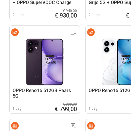
+ OPPO SuperVOOC Chargeur
Grijs 5G + OPPO S
80W
Oplader 80W
€ 940,00
€ 930,00
€
2 dagen
2 dagen
OPPO Reno16 512GB Paars
OPPO Reno16 512G
5G
€ 899,00
€ 799,00
1 dag
1 dag