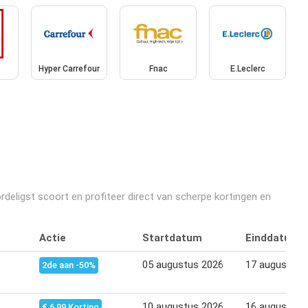
Hyper Carrefour
Fnac
E.Leclerc
deligst scoort en profiteer direct van scherpe kortingen en
Actie
Startdatum
Einddatum
05 augustus 2026
17 augustus 
2de aan -50%
10 augustus 2026
16 augustus 
€ 6,99 Korting