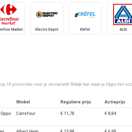
refour Market
Electro Depot
Krëfel
ALDI
p 10 promoties voor je verzameld! Bekijk hier waar je Oppo het voor
Winkel
Reguliere prijs
Actieprijs
d Oppo
Carrefour
€ 11,78
€ 8,84
en
Albert Heijn
€ 13,98
€ 6,99