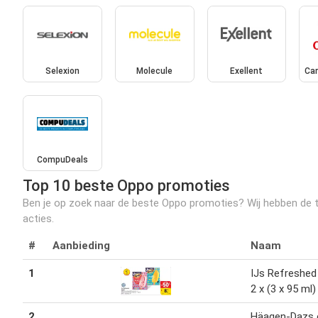
Selexion
Molecule
Exellent
Car
CompuDeals
Top 10 beste Oppo promoties
Ben je op zoek naar de beste Oppo promoties? Wij hebben de to
acties.
#
Aanbieding
Naam
1
IJs Refreshe
2 x (3 x 95 ml)
2
Häagen-Dazs 