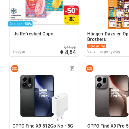
2de aan -50%
IJs Refreshed Oppo
Häagen-Dazs en Op
Brothers
Bijna geldig
€ 11,78
€ 8,84
8 dagen
Vanaf morgen geldig
OPPO Find X9 512Go Noir 5G
OPPO Find X9 Pro 