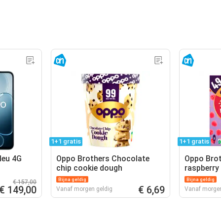
1+1 gratis
1+1 gratis
leu 4G
Oppo Brothers Chocolate
Oppo Brot
chip cookie dough
raspberry 
Bijna geldig
Bijna geldig
€ 157,00
€ 149,00
€ 6,69
Vanaf morgen geldig
Vanaf morgen