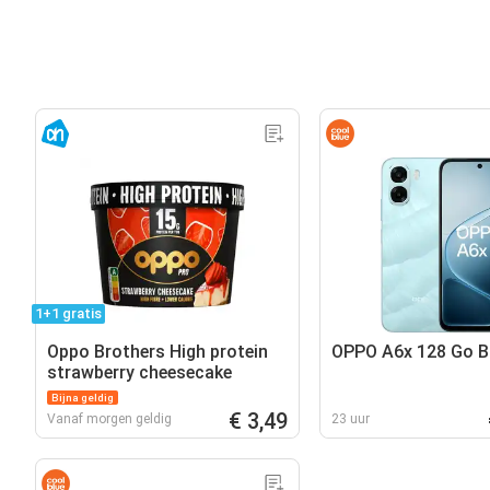
1+1 gratis
Oppo Brothers High protein
OPPO A6x 128 Go B
strawberry cheesecake
Bijna geldig
€ 3,49
Vanaf morgen geldig
23 uur