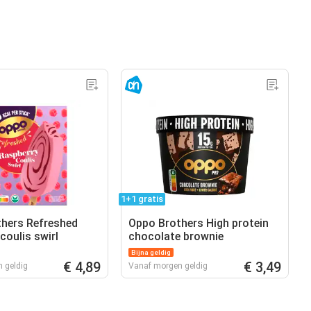
1+1 gratis
hers Refreshed
Oppo Brothers High protein
coulis swirl
chocolate brownie
Bijna geldig
€ 4,89
€ 3,49
 geldig
Vanaf morgen geldig