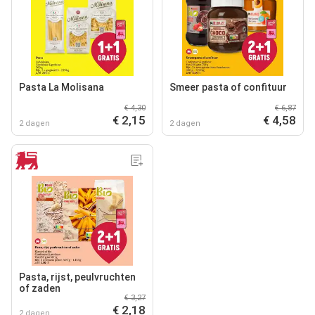
Pasta La Molisana
Smeer pasta of confituur
€ 4,30
€ 6,87
€ 2,15
€ 4,58
2 dagen
2 dagen
Pasta, rijst, peulvruchten
of zaden
€ 3,27
€ 2,18
2 dagen