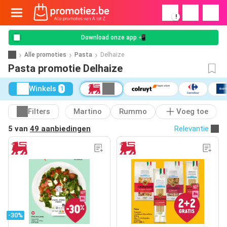
!
Download onze app 📲
Alle promoties
Pasta
Delhaize
Pasta promotie Delhaize
Winkels
1
Filters
Martino
Rummo
Voeg toe
5 van
49 aanbiedingen
Relevantie
-30%