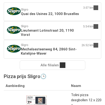
3.07 km
Sligro
Quai des Usines 22, 1000 Bruxelles
Sligro
5.54 km
Lieutenant Lotinstraat 20, 1190
Vorst
Sligro
26.52 km
Mechelsesteenweg 84, 2860 Sint-
Katelijne-Waver
Alle filialen
Pizza prijs Sligro🕒
Aanbieding
Naam
Tolini pizza
deegbollen 12 x 220