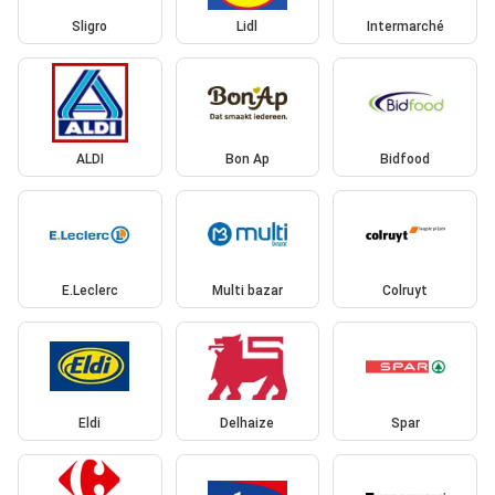
Sligro
Lidl
Intermarché
ALDI
Bon Ap
Bidfood
E.Leclerc
Multi bazar
Colruyt
Eldi
Delhaize
Spar