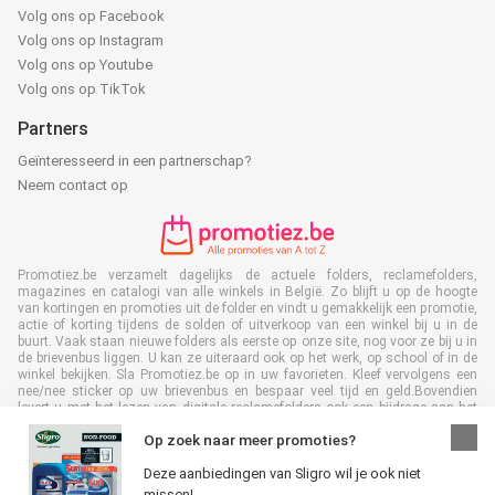
Volg ons op Facebook
Volg ons op Instagram
Volg ons op Youtube
Volg ons op TikTok
Partners
Geïnteresseerd in een partnerschap?
Neem contact op
Promotiez.be verzamelt dagelijks de actuele folders, reclamefolders,
magazines en catalogi van alle winkels in België. Zo blijft u op de hoogte
van kortingen en promoties uit de folder en vindt u gemakkelijk een promotie,
actie of korting tijdens de solden of uitverkoop van een winkel bij u in de
buurt. Vaak staan nieuwe folders als eerste op onze site, nog voor ze bij u in
de brievenbus liggen. U kan ze uiteraard ook op het werk, op school of in de
winkel bekijken. Sla Promotiez.be op in uw favorieten. Kleef vervolgens een
nee/nee sticker op uw brievenbus en bespaar veel tijd en geld.Bovendien
levert u met het lezen van digitale reclamefolders ook een bijdrage aan het
terugdringen van papierafval. Dus het is ook goed voor het milieu!
Op zoek naar meer promoties?
Deze aanbiedingen van Sligro wil je ook niet
missen!