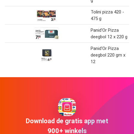
g
Tolini pizza 420 -
475 g
Panid'Or Pizza
deegbol 12 x 220 g
Panid'Or Pizza
deegbol 220 gm x
12
Download de gratis app met
900+ winkels