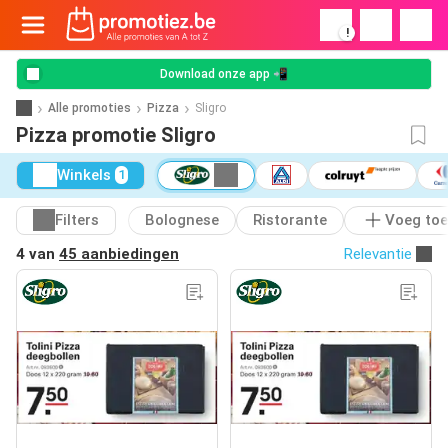
!
Download onze app 📲
Alle promoties
Pizza
Sligro
Pizza promotie Sligro
Winkels
1
Filters
Bolognese
Ristorante
Voeg toe
4 van
45 aanbiedingen
Relevantie