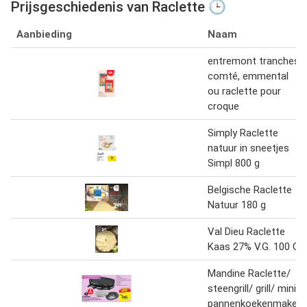
Prijsgeschiedenis van Raclette 🕒
Aanbieding
Naam
entremont tranches
comté, emmental
ou raclette pour
croque
Simply Raclette
natuur in sneetjes
Simpl 800 g
Belgische Raclette
Natuur 180 g
Val Dieu Raclette
Kaas 27% V.G. 100 G
Mandine Raclette/
steengrill/ grill/ mini-
pannenkoekenmaker