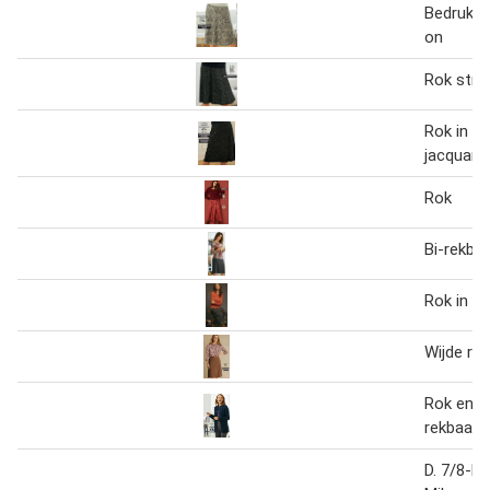
Bedrukte 
on
Rok stre
Rok in g
jacquardt
Rok
Bi-rekbar
Rok in pl
Wijde rok
Rok en b
rekbaar
D. 7/8-Br