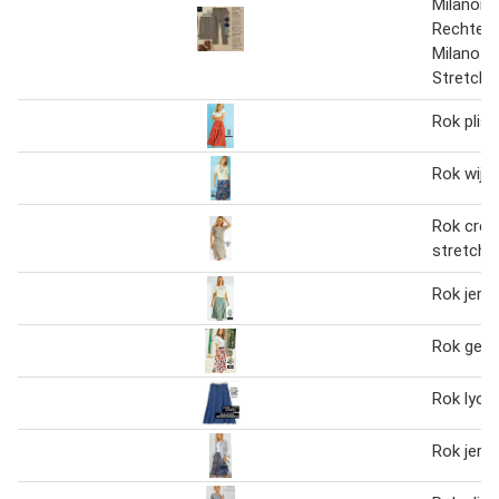
Milanorti
Rechte R
Milanotr
Stretch
Rok pliss
Rok wijd
Rok crêp
stretch
Rok jers
Rok gevo
Rok lyoce
Rok jers