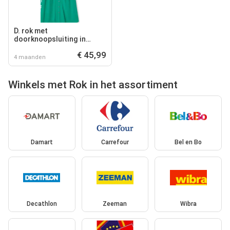
D. rok met
doorknoopsluiting in
crêpestof, zuivere viscose
€ 45,99
lenzing, ecovero
4 maanden
Winkels met Rok in het assortiment
Damart
Carrefour
Bel en Bo
Decathlon
Zeeman
Wibra