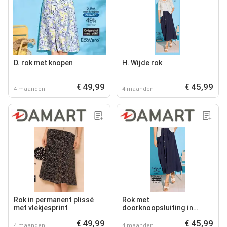
D. rok met knopen
H. Wijde rok
€ 49,99
€ 45,99
4 maanden
4 maanden
Rok in permanent plissé
Rok met
met vlekjesprint
doorknoopsluiting in
crêpestof, zuivere viscose
€ 49,99
€ 45,99
4 maanden
4 maanden