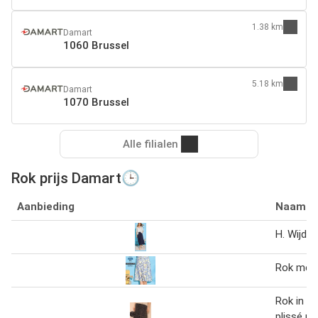
1.38 km
Damart
1060 Brussel
5.18 km
Damart
1070 Brussel
Alle filialen
Rok prijs Damart🕒
Aanbieding
Naam
H. Wijde 
Rok met
Rok in p
plissé m