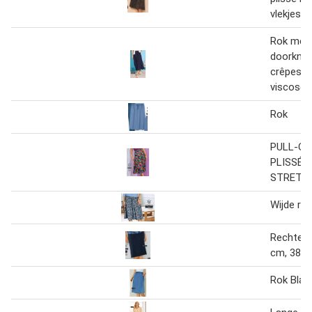
vlekjespr
Rok met
doorknoo
crêpesto
viscose
Rok
PULL-ON
PLISSÉT
STRETC
Wijde rok
Rechte r
cm, 38 t
Rok Blau