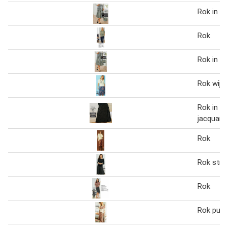
Rok in st
Rok
Rok in st
Rok wijd
Rok in g
jacquardt
Rok
Rok stre
Rok
Rok pull