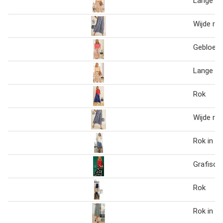
Lange ro
Wijde rok
Gebloem
Lange ro
Rok
Wijde rok
Rok in tr
Grafisch
Rok
Rok in st