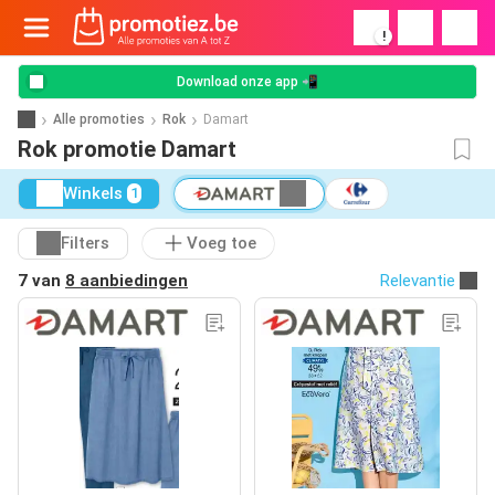
!
Download onze app 📲
Alle promoties
Rok
Damart
Rok promotie Damart
Winkels
1
Filters
Voeg toe
7 van
8 aanbiedingen
Relevantie