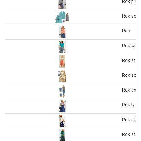
Rok plis
Rok soep
Rok
Rok wijd
Rok stre
Rok soep
Rok cha
Rok lyoce
Rok stre
Rok stre