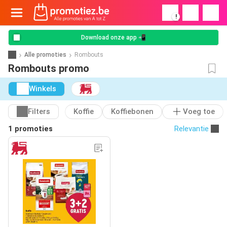
!
Download onze app 📲
Alle promoties
Rombouts
Rombouts promo
Winkels
Filters
Koffie
Koffiebonen
Voeg toe
1 promoties
Relevantie