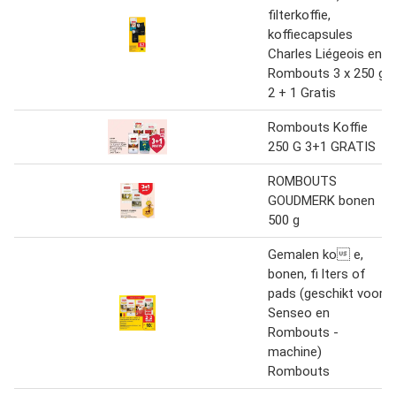
filterkoffie,
koffiecapsules
Charles Liégeois en
Rombouts 3 x 250 g
2 + 1 Gratis
Rombouts Koffie
250 G 3+1 GRATIS
ROMBOUTS
GOUDMERK bonen
500 g
Gemalen ko e,
bonen, fi lters of
pads (geschikt voor
Senseo en
Rombouts -
machine)
Rombouts