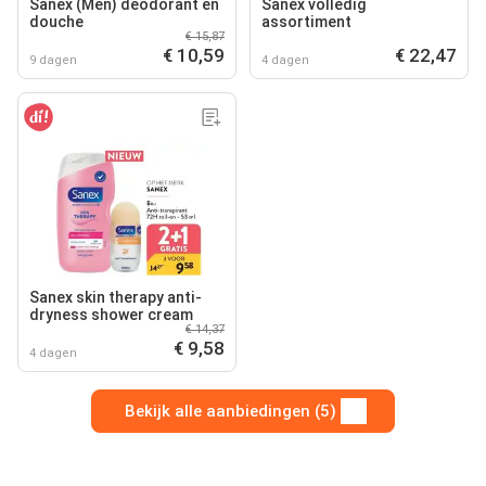
Sanex (Men) deodorant en
Sanex volledig
douche
assortiment
€ 15,87
€ 10,59
€ 22,47
9 dagen
4 dagen
Sanex skin therapy anti-
dryness shower cream
€ 14,37
€ 9,58
4 dagen
Bekijk alle aanbiedingen (5)