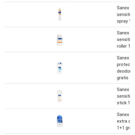
Sanex De
sensitiv
spray 1+
Sanex Z
sensitiv
roller 1+
Sanex D
protecto
deodoran
gratis
Sanex Z
sensitiv
stick 1+1
Sanex D
extra con
1+1 grat