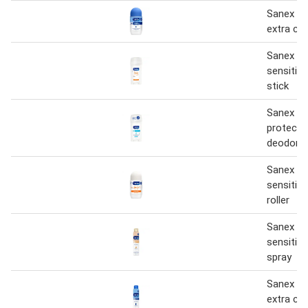
Sanex D
extra con
Sanex Z
sensitiv
stick
Sanex D
protecto
deodoran
Sanex Z
sensitiv
roller
Sanex De
sensitiv
spray
Sanex De
extra con