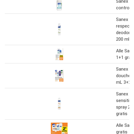
Sanex Ze
control r
Sanex Z
respect 
deodoran
200 ml
Alle San
1+1 grat
Sanex en
douchege
mL 3+2 g
Sanex Z
sensitiv
spray 20
gratis
Alle San
gratis