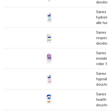
deodoran
Sanex Z
hydratin
alle huid
Sanex Z
respect 
deodorant
Sanex D
invisible
roller 50
Sanex Z
hypoalle
doucheg
Sanex Ex
health se
doucheg