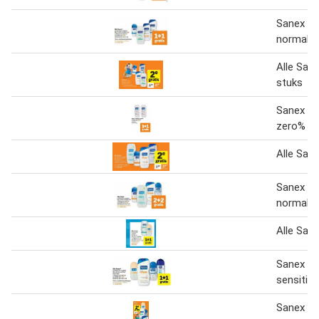
Sanex z
normale 
Alle San
stuks
Sanex s
zero%
Alle San
Sanex z
normale 
Alle San
Sanex d
sensitiv
Sanex d