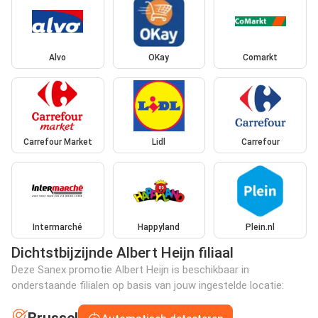
Alvo
OKay
Comarkt
Carrefour Market
Lidl
Carrefour
Intermarché
Happyland
Plein.nl
Dichtstbijzijnde Albert Heijn filiaal
Deze Sanex promotie Albert Heijn is beschikbaar in
onderstaande filialen op basis van jouw ingestelde locatie: