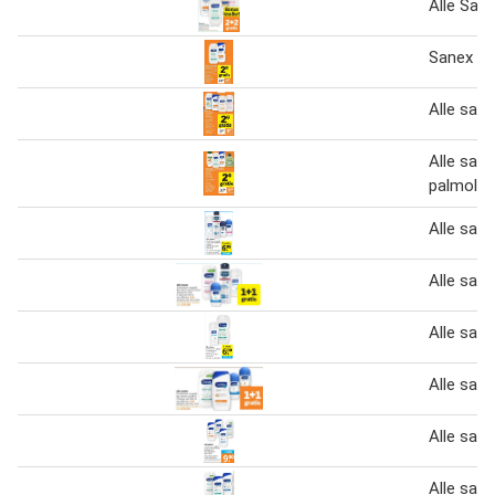
Alle San
Sanex do
Alle san
Alle san
palmoliv
Alle san
Alle san
Alle san
Alle san
Alle san
Alle san