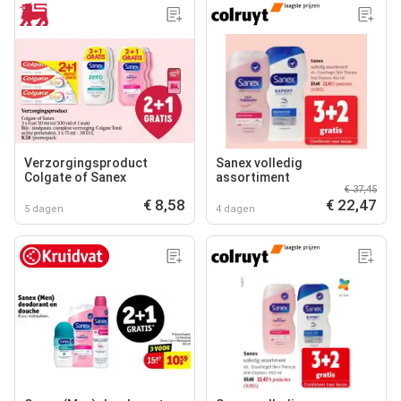
Verzorgingsproduct
Sanex volledig
Colgate of Sanex
assortiment
€ 37,45
€ 8,58
€ 22,47
5 dagen
4 dagen