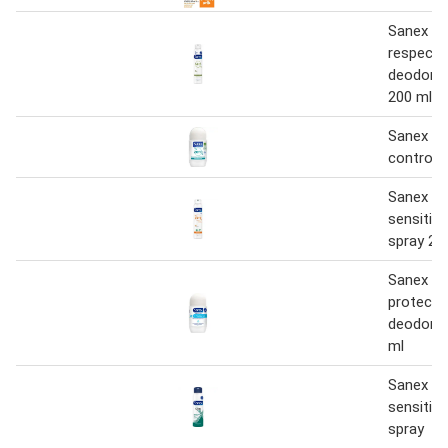
Sanex Z
respect 
deodoran
200 ml
Sanex Ze
control r
Sanex Z
sensitiv
spray 20
Sanex De
protecto
deodorant
ml
Sanex M
sensitiv
spray