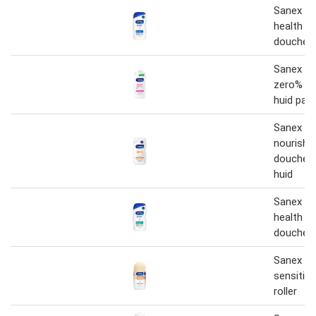
Sanex Ex
health p
doucheg
Sanex S
zero% ge
huid parf
Sanex Z
nourishi
douchege
huid
Sanex Ex
health hy
doucheg
Sanex D
sensitiv
roller