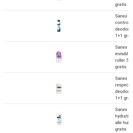
gratis
Sanex Me
control 6
deodoran
1+1 grat
Sanex D
invisible
roller 50
gratis
Sanex Z
respect 
deodorant
1+1 grat
Sanex Z
hydratin
alle huid
gratis