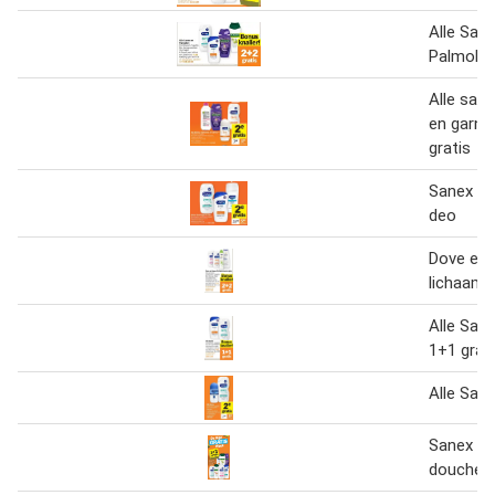
Alle San
Palmoliv
Alle sane
en garnie
gratis
Sanex do
deo
Dove en 
lichaams
Alle San
1+1 grat
Alle San
Sanex en
doucheg