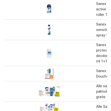
Sanex M
active co
roller 1+
Sanex M
sensitiv
spray 1+
Sanex De
protecto
deodorant
ml 1+1 g
Sanex en
Doucheg
Alle san
palmoliv
gratis
Alle San