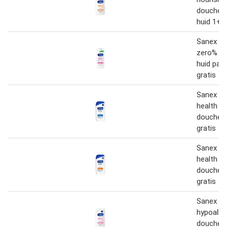
douchege
huid 1+1 
Sanex S
zero% ge
huid par
gratis
Sanex Ex
health p
douchege
gratis
Sanex Ex
health se
douchege
gratis
Sanex Z
hypoalle
douchege