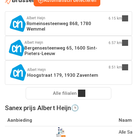
Brussel
Automatisch detecteren
Albert Heijn
6.15 km
Romeinsesteenweg 868, 1780
Wemmel
Albert Heijn
6.57 km
Bergensesteenweg 65, 1600 Sint-
Pieters-Leeuw
8.51 km
Albert Heijn
Hoogstraat 179, 1930 Zaventem
Alle filialen
Sanex prijs Albert Heijn🕒
Aanbieding
Naam
Alle San