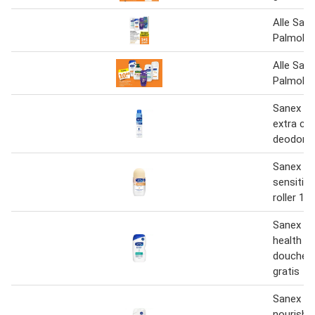
Alle San
Palmoliv
Alle San
Palmoliv
Sanex De
extra con
deodoran
Sanex D
sensitiv
roller 1+
Sanex Ex
health hy
douchege
gratis
Sanex Z
nourishi