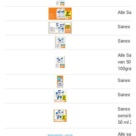
Alle Sane
Sanex
Sanex
Alle San
van 50-5
100gram
Sanex
Sanex
Sanex D
sensitiv
50 ml 2e 
Alle san