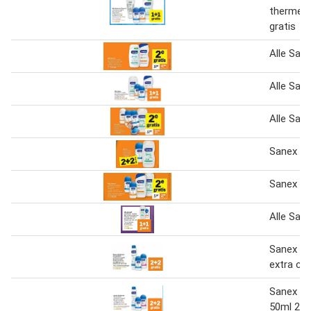
therme 
gratis
Alle San
Alle San
Alle San
Sanex
Sanex
Alle San
Sanex d
extra con
Sanex d
50ml 2+2