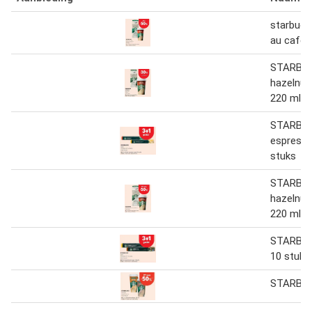
starbuck
au café 
STARBU
hazelnut
220 ml
STARBUC
espresso
stuks
STARBU
hazelnut
220 ml
STARBUC
10 stuks
STARBU