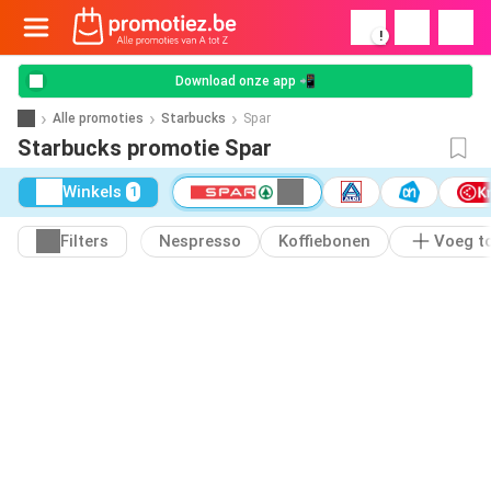
!
Download onze app 📲
Alle promoties
Starbucks
Spar
Starbucks promotie Spar
Winkels
1
Filters
Nespresso
Koffiebonen
Voeg t