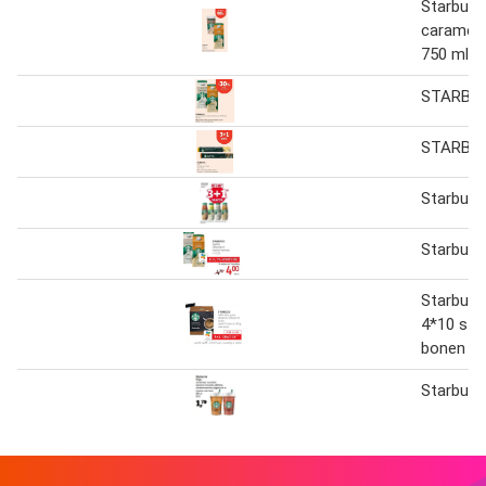
Starbucks
caramel
750 ml
STARBU
STARBU
Starbuck
Starbuck
Starbuck
4*10 stu
bonen 4
Starbuck