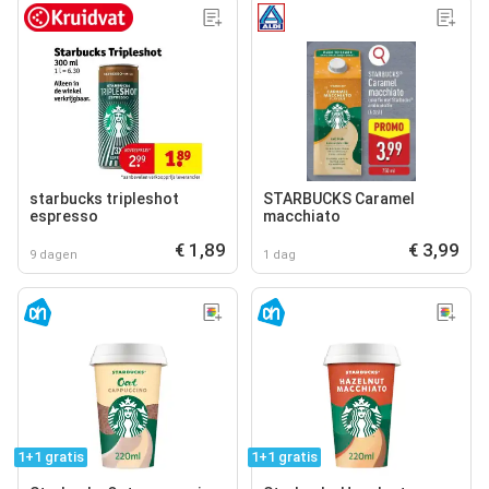
starbucks tripleshot
STARBUCKS Caramel
espresso
macchiato
€ 1,89
€ 3,99
9 dagen
1 dag
1+1 gratis
1+1 gratis