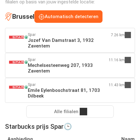
filialen op basis van jouw ingestelde locatie:
Brussel
Automatisch detecteren
Spar
7.26 km
Jozef Van Damstraat 3, 1932
Zaventem
Spar
11.16 km
Mechelsesteenweg 207, 1933
Zaventem
Spar
11.43 km
Emile Eylenboschstraat 81, 1703
Dilbeek
Alle filialen
Starbucks prijs Spar🕒
Aanbieding
Naam