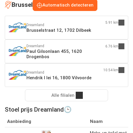
Brussel
Automatisch detecteren
5.91 km
Dreamland
Brusselstraat 12, 1702 Dilbeek
Dreamland
6.76 km
Paul Gilsonlaan 455, 1620
Drogenbos
10.54 km
Dreamland
Hendrik I lei 16, 1800 Vilvoorde
Alle filialen
Stoel prijs Dreamland🕒
Aanbieding
Naam
Make-up tafel met