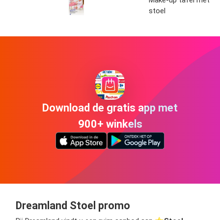
stoel
Download de gratis app met
900+ winkels
Dreamland Stoel promo