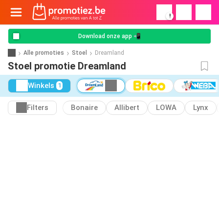
!
Download onze app 📲
Alle promoties
Stoel
Dreamland
Stoel promotie Dreamland
Winkels
1
Filters
Bonaire
Allibert
LOWA
Lynx