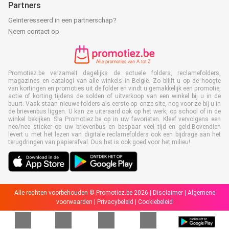
Partners
Geïnteresseerd in een partnerschap?
Neem contact op
Promotiez.be verzamelt dagelijks de actuele folders, reclamefolders,
magazines en catalogi van alle winkels in België. Zo blijft u op de hoogte
van kortingen en promoties uit de folder en vindt u gemakkelijk een promotie,
actie of korting tijdens de solden of uitverkoop van een winkel bij u in de
buurt. Vaak staan nieuwe folders als eerste op onze site, nog voor ze bij u in
de brievenbus liggen. U kan ze uiteraard ook op het werk, op school of in de
winkel bekijken. Sla Promotiez.be op in uw favorieten. Kleef vervolgens een
nee/nee sticker op uw brievenbus en bespaar veel tijd en geld.Bovendien
levert u met het lezen van digitale reclamefolders ook een bijdrage aan het
terugdringen van papierafval. Dus het is ook goed voor het milieu!
Alle rechten voorbehouden © Promotiez.be 2026 |
Disclaimer
|
Algemene
voorwaarden
|
Privacybeleid
|
Cookiebeleid