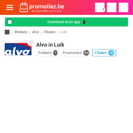
!
Download onze app 📲
Winkels
Alvo
Filialen
Luik
Alvo in Luik
Folders
1
Promoties
84
Filialen
43