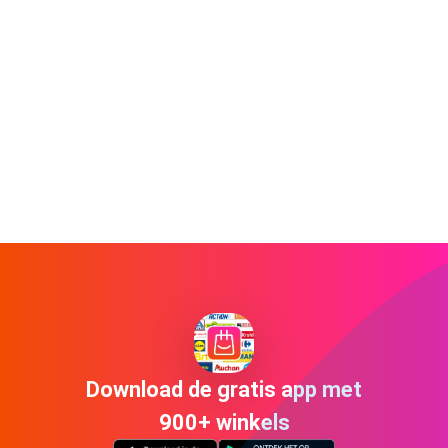
Download de gratis app met
900+ winkels