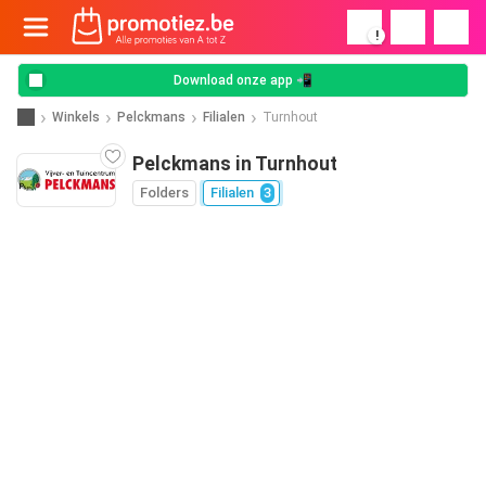
!
Download onze app 📲
Winkels
Pelckmans
Filialen
Turnhout
Pelckmans in Turnhout
Folders
Filialen
3