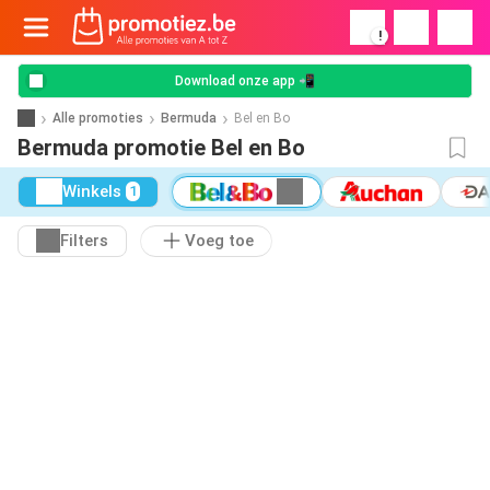
!
Download onze app 📲
Alle promoties
Bermuda
Bel en Bo
Bermuda promotie Bel en Bo
Winkels
1
Filters
Voeg toe