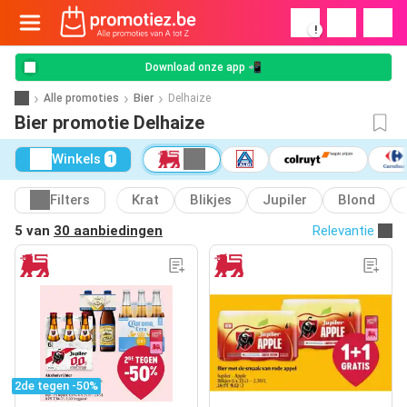
!
Download onze app 📲
Alle promoties
Bier
Delhaize
Bier promotie Delhaize
Winkels
1
Filters
Krat
Blikjes
Jupiler
Blond
5 van
30 aanbiedingen
Relevantie
2de tegen -50%