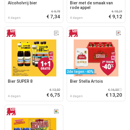
Alcoholvrij bier
Bier met de smaak van
rode appel
€ 9,78
€ 18,24
€ 7,34
€ 9,12
4 dagen
4 dagen
2de tegen -40%
Bier SUPER 8
Bier Stella Artois
€ 13,50
€ 16,50
€ 6,75
€ 13,20
4 dagen
4 dagen