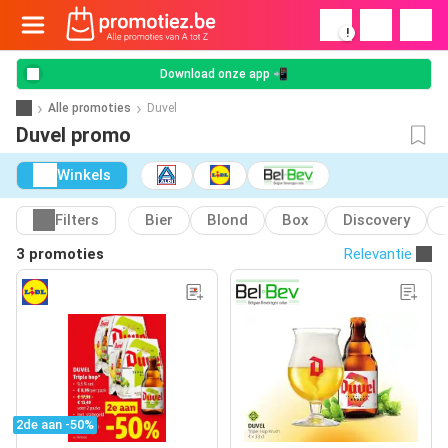
!
Download onze app 📲
Alle promoties
Duvel
Duvel promo
Winkels
Filters
Bier
Blond
Box
Discovery
3 promoties
Relevantie
2de aan -50%