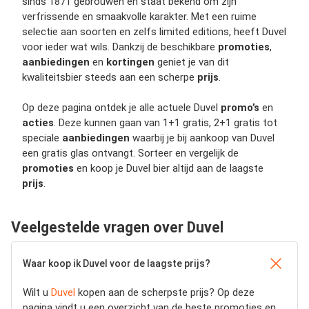
sinds 1871 gebrouwen en staat bekend om zijn
verfrissende en smaakvolle karakter. Met een ruime
selectie aan soorten en zelfs limited editions, heeft Duvel
voor ieder wat wils. Dankzij de beschikbare
promoties
,
aanbiedingen
en
kortingen
geniet je van dit
kwaliteitsbier steeds aan een scherpe
prijs
.
Op deze pagina ontdek je alle actuele Duvel
promo’s
en
acties
. Deze kunnen gaan van 1+1 gratis, 2+1 gratis tot
speciale
aanbiedingen
waarbij je bij aankoop van Duvel
een gratis glas ontvangt. Sorteer en vergelijk de
promoties
en koop je Duvel bier altijd aan de laagste
prijs
.
Veelgestelde vragen over Duvel
Waar koop ik Duvel voor de laagste prijs?
Wilt u
Duvel
kopen aan de scherpste prijs? Op deze
pagina vindt u een overzicht van de beste promoties en