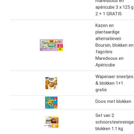
maredsous en
apéricube 3 x 125 g
2 + 1 GRATIS
Kazen en
plantaardige
alternatieven
Boursin, blokken en
fagotins
Maredsous en
Apéricube
Wapenaer sneetjes
& blokken 1+1
gratis
Doos met blokken
Set van 2
schoorsteenreinige
blokken 1.1 kg