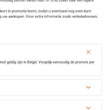
eenvoudig bestelt vanuit huis. Of u nu zoekt naar een lagere
nenkort in promotie komt, zodat u eventueel nog even kunt
op uw aankopen. Voor extra informatie zoals winkeladressen,
 geldig zijn in België. Vergelijk eenvoudig de promo’s per