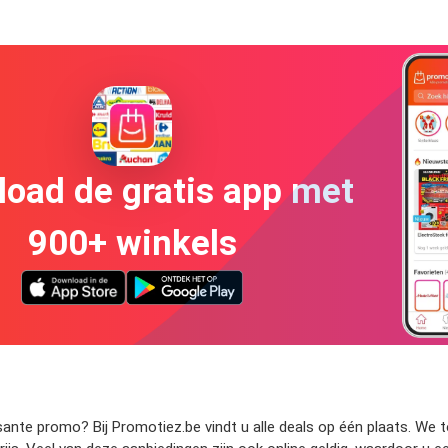
oad de gratis app met
900+ winkels
nte promo? Bij Promotiez.be vindt u alle deals op één plaats. We to