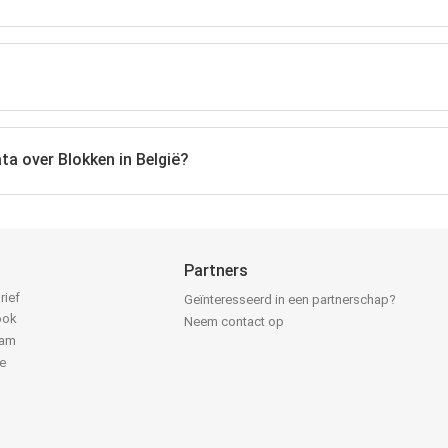
ta over Blokken in België?
Partners
rief
Geïnteresseerd in een partnerschap?
ook
Neem contact op
ram
e
k