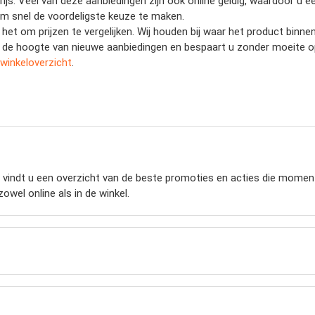
prijs. Veel van deze aanbiedingen zijn ook online geldig, waardoor u 
u om snel de voordeligste keuze te maken.
t het om prijzen te vergelijken. Wij houden bij waar het product bin
 op de hoogte van nieuwe aanbiedingen en bespaart u zonder moeite 
winkeloverzicht
.
indt u een overzicht van de beste promoties en acties die momenteel
owel online als in de winkel.