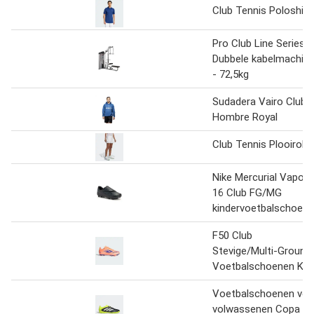
Club Tennis Poloshirt
Pro Club Line Series II
Dubbele kabelmachin
- 72,5kg
Sudadera Vairo Club
Hombre Royal
Club Tennis Plooirok
Nike Mercurial Vapor
16 Club FG/MG
kindervoetbalschoen
F50 Club
Stevige/Multi-Ground
Voetbalschoenen Kid
Voetbalschoenen voo
volwassenen Copa