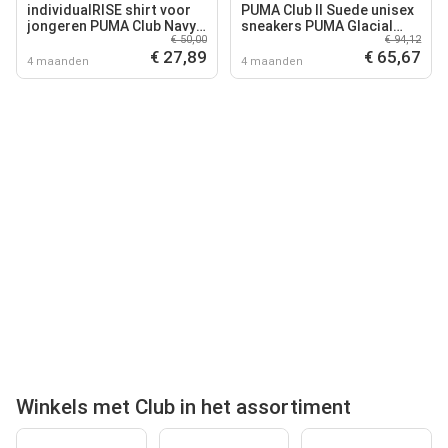
individualRISE shirt voor
PUMA Club II Suede unisex
jongeren PUMA Club Navy
sneakers PUMA Glacial
€ 50,00
€ 94,12
Lapis Lazuli Blue
Gray White Gold
€ 27,89
€ 65,67
4 maanden
4 maanden
Winkels met Club in het assortiment