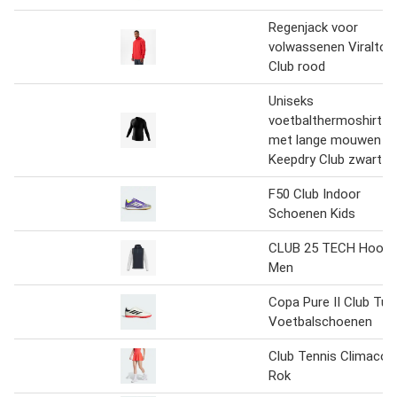
Regenjack voor
volwassenen Viralto
Club rood
Uniseks
voetbalthermoshirt
met lange mouwen
Keepdry Club zwart
F50 Club Indoor
Schoenen Kids
CLUB 25 TECH Hoodi
Men
Copa Pure II Club Tur
Voetbalschoenen
Club Tennis Climacoo
Rok