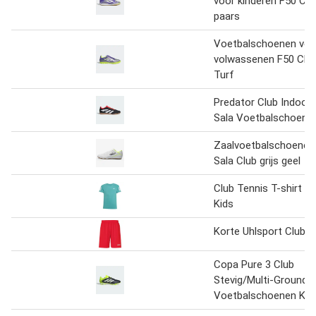
voor kinderen F50 Clu
paars
Voetbalschoenen voo
volwassenen F50 Clu
Turf
Predator Club Indoor
Sala Voetbalschoene
Zaalvoetbalschoenen
Sala Club grijs geel
Club Tennis T-shirt
Kids
Korte Uhlsport Club
Copa Pure 3 Club
Stevig/Multi-Ground
Voetbalschoenen Kid