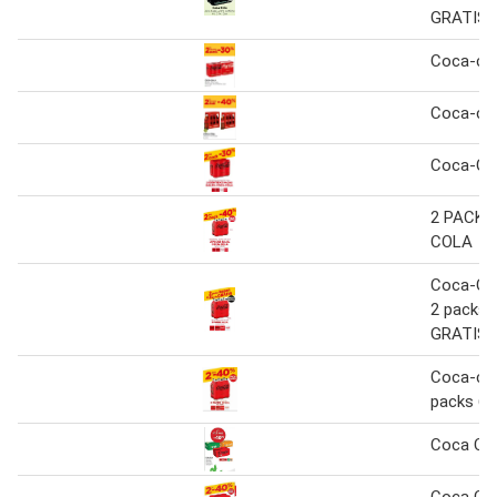
GRATIS
Coca-col
Coca-col
Coca-Col
2 PACKS
COLA
Coca-Col
2 packs 
GRATIS
Coca-col
packs 6x
Coca Co