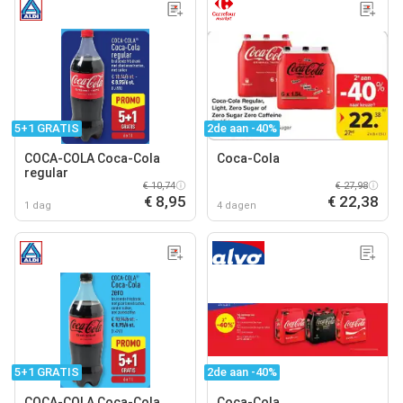
5+1 GRATIS
2de aan -40%
COCA-COLA Coca-Cola
Coca-Cola
regular
€ 10,74
€ 27,98
€ 8,95
€ 22,38
1 dag
4 dagen
5+1 GRATIS
2de aan -40%
COCA-COLA Coca-Cola
Coca-Cola