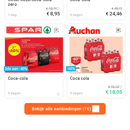
zero
€ 10,74
€ 40,77
€ 8,95
€ 24,46
1 dag
4 dagen
2de aan -40%
-60%
Coca-cola
Coca cola
€ 45,13
€ 18,05
5 dagen
9 dagen
Bekijk alle aanbiedingen (16)