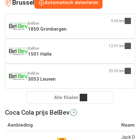
Brussel
Automatisch detecteren
9.65 km
BelBev
1850 Grimbergen
12.91 km
BelBev
1501 Halle
25.59 km
BelBev
3053 Leuven
Alle filialen
Coca Cola prijs BelBev🕒
Aanbieding
Naam
Jack Dan