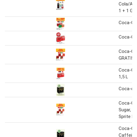
Cola/Abs
1 + 1 Gra
Coca-Co
Coca-Col
Coca-Col
GRATIS
Coca-Col
1,5 L
Coca-col
Coca-Col
Sugar, F
Sprite Le
Coca-Col
Caffeine 