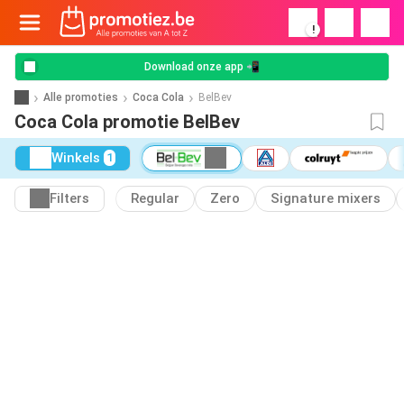
!
Download onze app 📲
Alle promoties
Coca Cola
BelBev
Coca Cola promotie BelBev
Winkels
1
Filters
Regular
Zero
Signature mixers