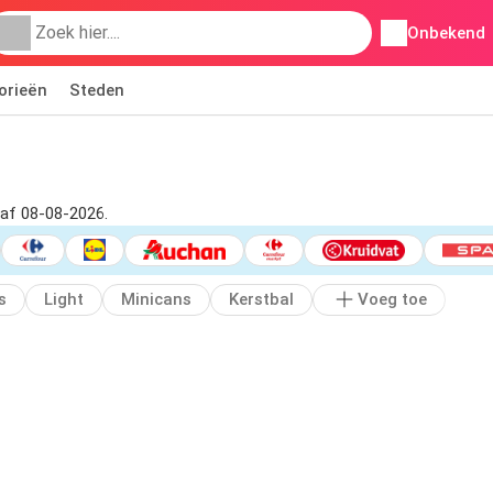
Onbekend
orieën
Steden
naf 08-08-2026.
s
Light
Minicans
Kerstbal
Voeg toe