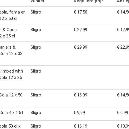
Winkel
Reguliere prijs
Actiep
ola, fanta en
Sligro
€ 17,50
€ 14,5
12 x 50 cl
i & Coca-
Sligro
€ 22,99
€ 17,9
2 x 25 cl
aniel's &
Sligro
€ 29,99
€ 22,9
ola 12 x 33
i mixed with
Sligro
ola 12 x 25
ola 12 x 50
Sligro
€ 16,99
€ 14,5
ola 4 x 1.5 L
Sligro
€ 9,99
€ 6,99
ola 50 cl x
Sligro
€ 16,19
€ 13,9