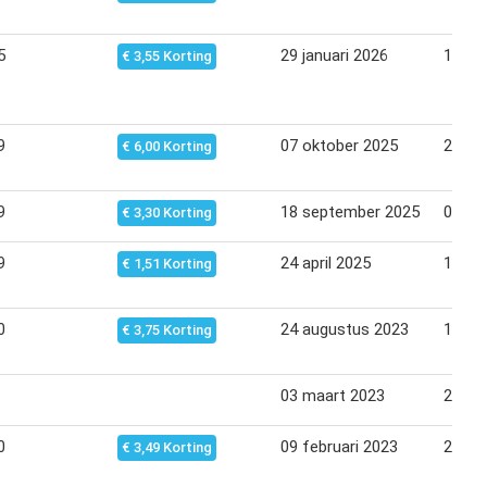
5
29 januari 2026
16 fe
€ 3,55 Korting
9
07 oktober 2025
29 ok
€ 6,00 Korting
9
18 september 2025
06 ok
€ 3,30 Korting
9
24 april 2025
12 me
€ 1,51 Korting
0
24 augustus 2023
11 se
€ 3,75 Korting
03 maart 2023
20 ma
0
09 februari 2023
27 fe
€ 3,49 Korting