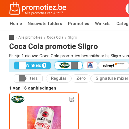
Home
Nieuwste folders
Promoties
Winkels
Categ
Alle promoties
Coca Cola
Sligro
Coca Cola promotie Sligro
Er zijn 1 nieuwe Coca Cola promoties beschikbaar bij Sligro va
Winkels
1
Filters
Regular
Zero
Signature mixer
1 van
16 aanbiedingen