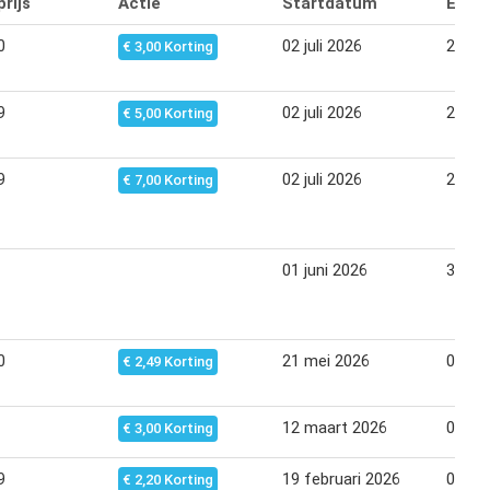
rijs
Actie
Startdatum
Eind
0
02 juli 2026
20 jul
€ 3,00 Korting
9
02 juli 2026
20 jul
€ 5,00 Korting
9
02 juli 2026
20 jul
€ 7,00 Korting
01 juni 2026
31 au
0
21 mei 2026
08 jun
€ 2,49 Korting
12 maart 2026
06 apr
€ 3,00 Korting
9
19 februari 2026
09 ma
€ 2,20 Korting