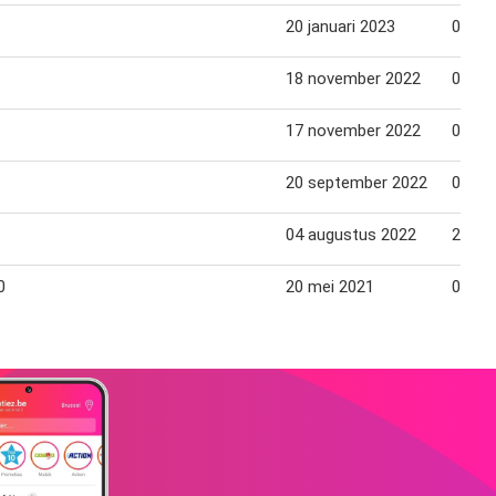
20 januari 2023
06 fe
18 november 2022
05 de
17 november 2022
05 de
20 september 2022
03 ok
04 augustus 2022
22 au
0
20 mei 2021
07 jun