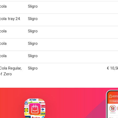
cola
Sligro
ola tray 24
Sligro
cola
Sligro
cola
Sligro
cola
Sligro
ola Regular,
Sligro
€ 10,5
of Zero