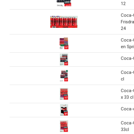
12
Coca-
Frisdr
24
Coca-C
en Spri
Coca-C
Coca-C
cl
Coca-C
x 33 cl
Coca-
Coca-C
33cl