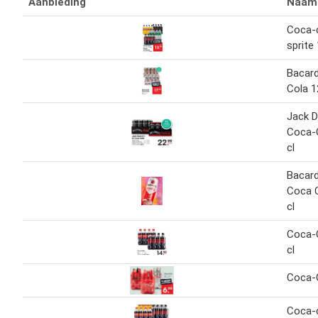
Aanbieding
Naam
Coca-c
sprite 
Bacard
Cola 1
Jack D
Coca-C
cl
Bacard
Coca C
cl
Coca-C
cl
Coca-C
Coca-c