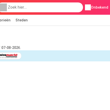
Onbekend
orieën
Steden
f 07-08-2026.