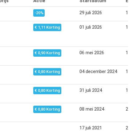
rijs
Actie
Startdatum
Eind
29 juli 2026
11 au
-20%
01 juli 2026
14 jul
€ 1,11 Korting
06 mei 2026
19 me
€ 0,90 Korting
04 december 2024
17 de
€ 0,80 Korting
31 juli 2024
13 au
€ 0,80 Korting
08 mei 2024
21 me
€ 0,80 Korting
17 juli 2021
24 jul