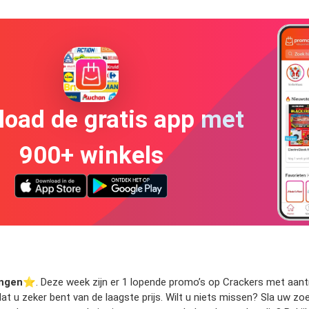
oad de gratis app met
900+ winkels
ingen
⭐️. Deze week zijn er 1 lopende promo’s op Crackers met aantrek
odat u zeker bent van de laagste prijs. Wilt u niets missen? Sla uw