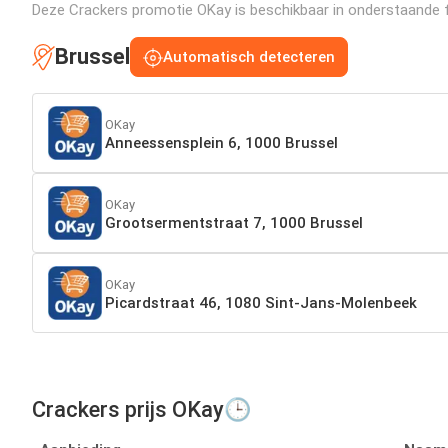
Deze Crackers promotie OKay is beschikbaar in onderstaande fil
Brussel
Automatisch detecteren
OKay
Anneessensplein 6, 1000 Brussel
OKay
Grootsermentstraat 7, 1000 Brussel
OKay
Picardstraat 46, 1080 Sint-Jans-Molenbeek
Crackers prijs OKay🕒