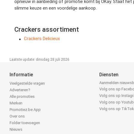
opnieuw in aanbieding of promotie komt bij OKay. Staat het 
slimme keuze en een voordelige aankoop.
Crackers assortiment
Crackers Delicieux
Laatste update: dinsdag 28 juli 2026
Informatie
Diensten
Aanmelden nieuwsb
Veelgestelde vragen
Volg ons op Faceb
Adverteren?
Volg ons op Instag
Alle promoties
Volg ons op Youtub
Merken
Volg ons op TikTo
Promotiez.be App
Over ons
Folder toevoegen
Nieuws