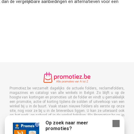
dan de vergelijkbare aanbiedingen en alternatieven voor een
Promotiez.be verzamelt dagelijks de actuele folders, reclamefolders,
magazines en catalogi van alle winkels in België. Zo blijft u op de
hoogte van kortingen en promoties uit de folder en vindt u gemakkelijk
een promotie, actie of korting tijdens de solden of uitverkoop van een
winkel bij u in de buurt. Vaak staan nieuwe folders als eerste op onze
site, nog voor ze bij u in de brievenbus liggen. U kan ze uiteraard ook
op het werk, op school of in de winkel bekijken. Sla Promotiez.be op in
uw favorieten. Kleef vervolgens een nee/nee sticker op uw brievenbus
Op zoek naar meer
en bespaar veel tijd en geld.Bovendien levert u met het lezen van
promoties?
digitale reclamefolders ook een bijdrage aan het terugdringen van
papierafval. Dus het is ook goed voor het milieu!