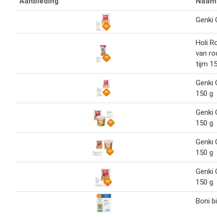
Aanbieding
Naam
Genki C
Holi R
van ro
tijm 1
Genki C
150 g
Genki C
150 g
Genki C
150 g
Genki C
150 g
Boni b