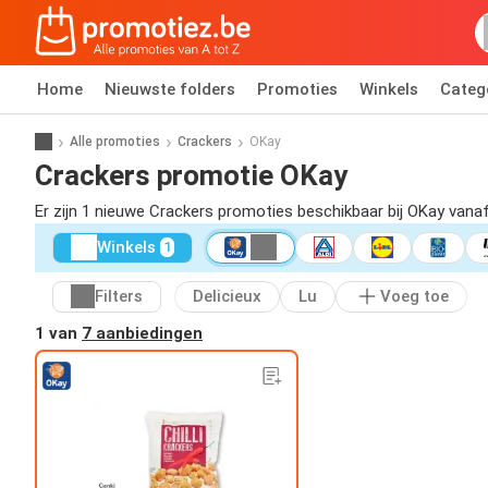
Home
Nieuwste folders
Promoties
Winkels
Categ
Alle promoties
Crackers
OKay
Crackers promotie OKay
Er zijn 1 nieuwe Crackers promoties beschikbaar bij OKay vana
Winkels
1
Filters
Delicieux
Lu
Voeg toe
1 van
7 aanbiedingen