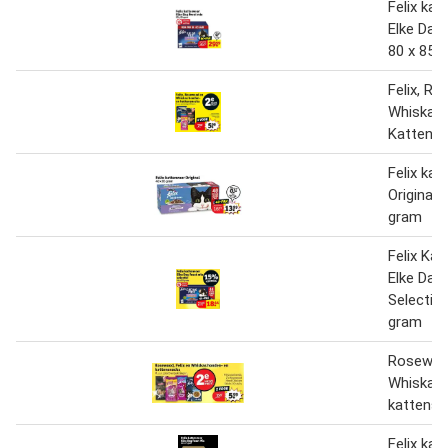
Felix kat
Elke Dag
80 x 85 
Felix, R
Whiskas
Kattens
Felix kat
Original 
gram
Felix Ka
Elke Dag
Selectie 
gram
Rosewood
Whiskas 
kattensn
Felix kat