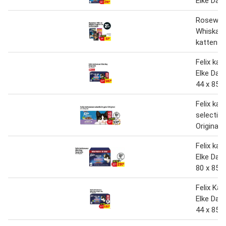
Elke Dag
Rosewood
Whiskas 
kattensn
Felix kat
Elke Dag
44 x 85 
Felix kat
selectie i
Original 
Felix kat
Elke Dag
80 x 85 
Felix Ka
Elke Dag
44 x 85 