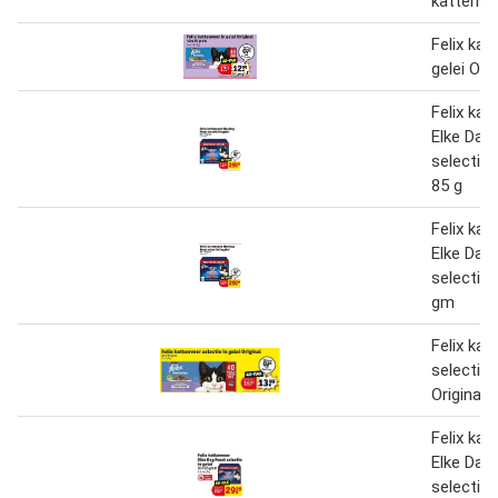
kattensn
Felix kat
gelei Orig
Felix kat
Elke Dag
selectie i
85 g
Felix kat
Elke Dag
selectie 
gm
Felix kat
selectie i
Original 
Felix kat
Elke Dag
selectie i