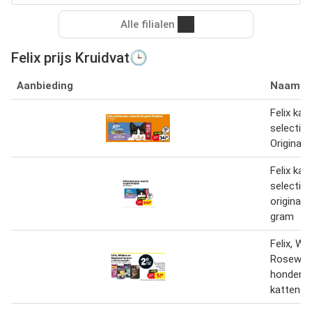
Alle filialen
Felix prijs Kruidvat🕒
Aanbieding
Naam
Felix kat
selectie i
Original 
Felix kat
selectie i
original 
gram
Felix, Wh
Rosewo
hondene
kattensn