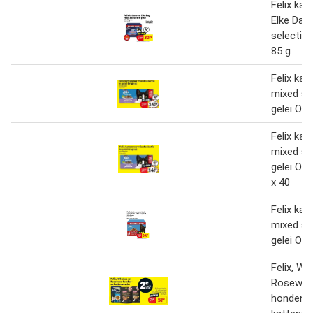
Felix kat
Elke Dag
selectie i
85 g
Felix kat
mixed sel
gelei Orig
Felix kat
mixed sel
gelei Ori
x 40
Felix kat
mixed sel
gelei Orig
Felix, Wh
Rosewo
hondene