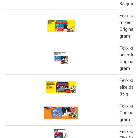
85 gram
Felix kat
mixed se
Original 
gram
Felix kat
selectie i
Original 
gram
Felix ka
elke dag
85 g
Felix kat
Original 
gram
Felix kat