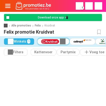
!
Download onze app 📲
Alle promoties
Felix
Kruidvat
Felix promotie Kruidvat
Winkels
1
Filters
Kattenvoer
Partymix
Voeg toe