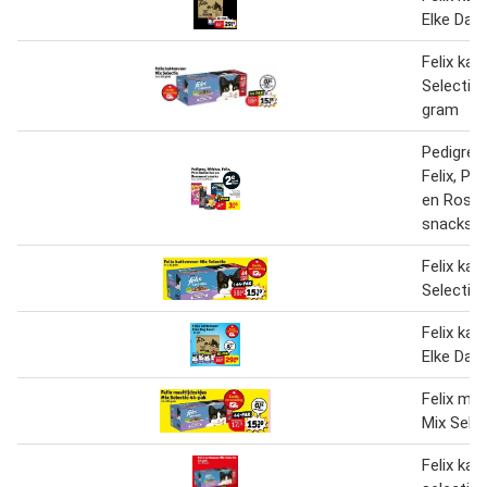
Elke Dag
Felix kat
Selectie 
gram
Pedigree
Felix, Pe
en Rose
snacks
Felix kat
Selectie
Felix kat
Elke Dag
Felix maa
Mix Sele
Felix kat