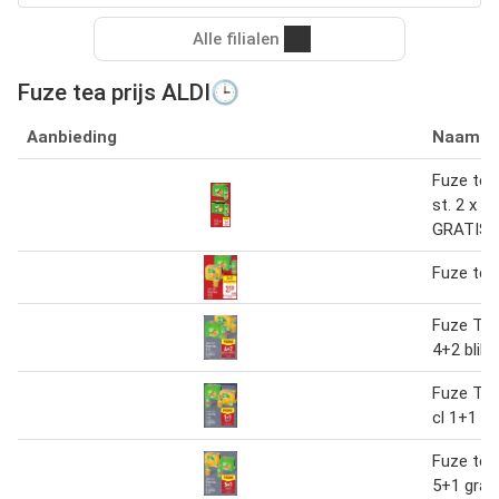
Alle filialen
Fuze tea prijs ALDI🕒
Aanbieding
Naam
Fuze tea
st. 2 x 6
GRATIS
Fuze tea 
Fuze Tea 
4+2 blikj
Fuze Tea
cl 1+1 gr
Fuze tea 
5+1 grat