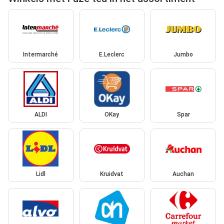
Intermarché
E.Leclerc
Jumbo
ALDI
OKay
Spar
Lidl
Kruidvat
Auchan