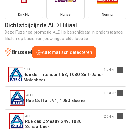
Dirk NL
Hanos
Norma
Dichtstbijzijnde ALDI filiaal
Deze Fuze tea promotie ALDI is beschikbaar in onderstaande
filialen op basis van jouw ingestelde locatie:
Brussel
Automatisch detecteren
ALDI
1.74 km
Rue de l'Intendant 53, 1080 Sint-Jans-
Molenbeek
1.94 km
ALDI
Rue Goffart 91, 1050 Elsene
ALDI
2.04 km
Rue des Coteaux 249, 1030
Schaarbeek