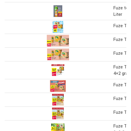
Fuze tea 
Liter
Fuze Tea
Fuze Tea
Fuze Tea 
Fuze Tea,
4+2 grat
Fuze Tea
Fuze Te
Fuze Te
Fuze Tea