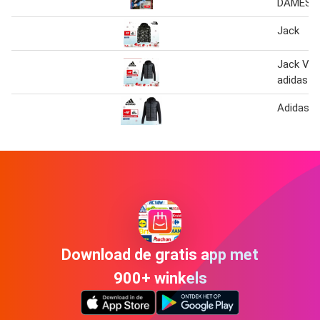
DAMES
Jack
Jack Var
adidas
Adidas J
Download de gratis app met
900+ winkels