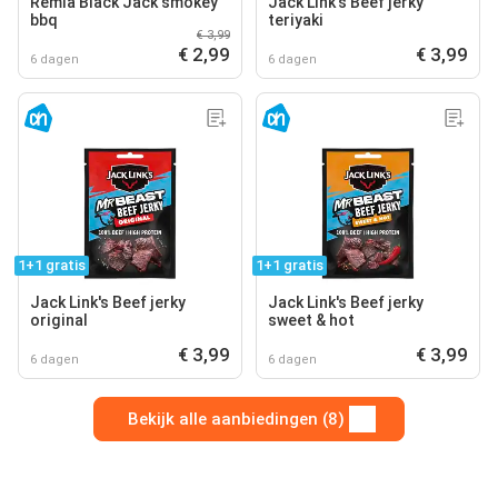
Remia Black Jack smokey
Jack Link's Beef jerky
bbq
teriyaki
€ 3,99
€ 2,99
€ 3,99
6 dagen
6 dagen
1+1 gratis
1+1 gratis
Jack Link's Beef jerky
Jack Link's Beef jerky
original
sweet & hot
€ 3,99
€ 3,99
6 dagen
6 dagen
Bekijk alle aanbiedingen (8)