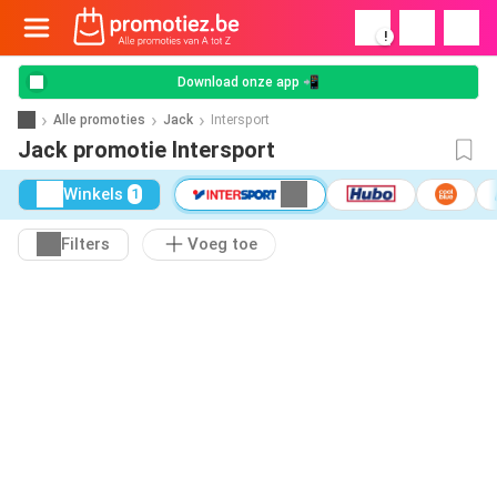
!
Download onze app 📲
Alle promoties
Jack
Intersport
Jack promotie Intersport
Winkels
1
Filters
Voeg toe