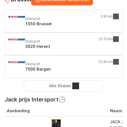
3.86 km
Intersport
1050 Brussel
23.23 km
Intersport
3020 Herent
52.86 km
Intersport
7000 Bergen
Alle filialen
Jack prijs Intersport🕒
Aanbieding
Naam
JACK ZR