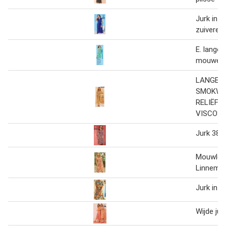
Jurk in c
zuivere 
E. lange 
mouwen, 
LANGE J
SMOKWE
RELIËF I
VISCOSE
Jurk 38-
Mouwloze
Linnemix
Jurk in C
Wijde jur