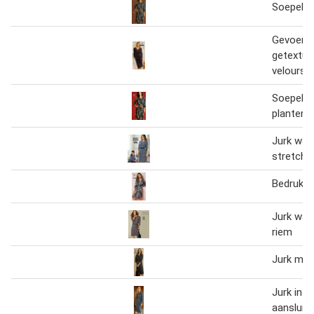
Soepele j
Gevoerde 
getextur
velours 
Soepele 
plantenm
Jurk wa
stretchtr
Bedrukte 
Jurk war
riem
Jurk met
Jurk in p
aansluite