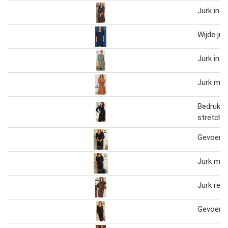
Jurk in vo
Wijde jur
Jurk in s
Jurk met
Bedrukte
stretch
Gevoerde
Jurk met
Jurk reli
Gevoerde