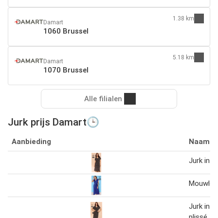
1.38 km
Damart
1060 Brussel
5.18 km
Damart
1070 Brussel
Alle filialen
Jurk prijs Damart🕒
Aanbieding
Naam
Jurk in li
Mouwloze
Jurk in 
plissé