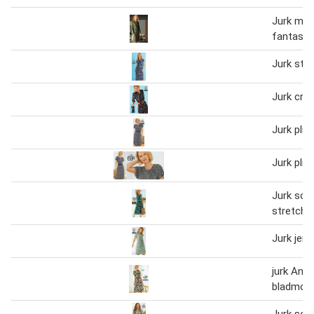
Jurk met
fantasie
Jurk str
Jurk crê
Jurk plis
Jurk plis
Jurk soep
stretch
Jurk jers
jurk Anijs
bladmoti
Jurk soe