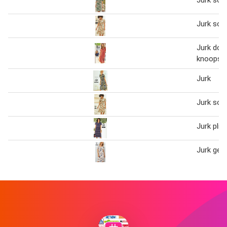
Jurk soe
Jurk doo
knoopslu
Jurk
Jurk soe
Jurk plis
Jurk gev