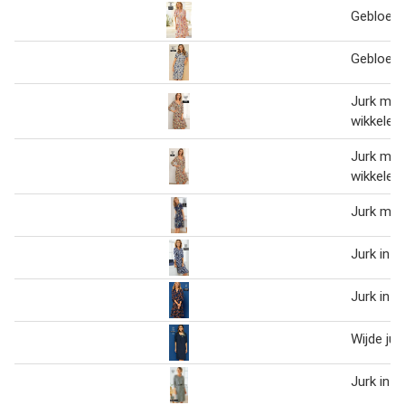
Gebloemd
Gebloemd
Jurk met
wikkelef
Jurk met
wikkelef
Jurk met
Jurk in tr
Jurk in vo
Wijde jur
Jurk in s