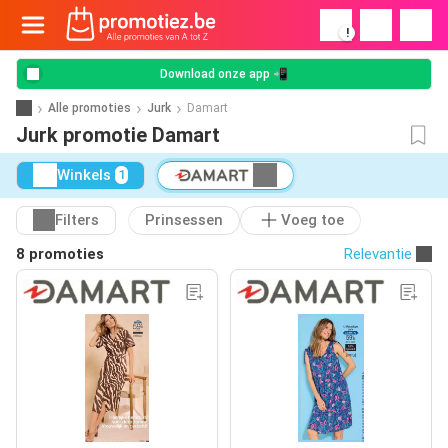
!
Download onze app 📲
Alle promoties
Jurk
Damart
Jurk promotie Damart
Winkels
1
Filters
Prinsessen
Voeg toe
8 promoties
Relevantie