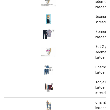
ademende
katoen
Jeansrok
stretch
Zomerhe
katoen
Set 2 pa
ademende
katoen
Chambray
katoen 
Topje in 
katoen-
stretch
Chambray
katoen