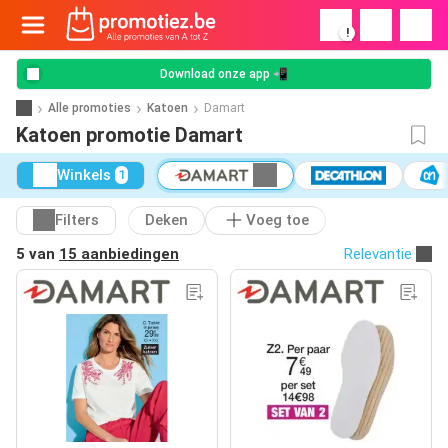
!
Download onze app 📲
Alle promoties
Katoen
Damart
Katoen promotie Damart
Winkels
1
Filters
Deken
Voeg toe
5 van
15 aanbiedingen
Relevantie