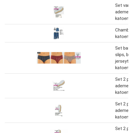
Set van 
ademende
katoen
Chambray
katoen 
Set ban 
slips, be
jerseytri
katoen
Set 2 pa
ademende
katoen
Set 2 pa
ademende
katoen
Set 2 pa