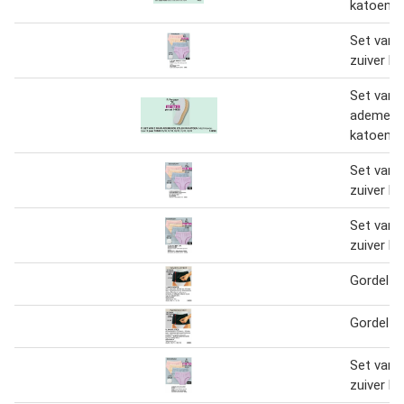
katoen
Set van 4
zuiver k
Set van 
ademende
katoen
Set van 4
zuiver k
Set van 4
zuiver k
Gordel 3
Gordel 3
Set van 4
zuiver k