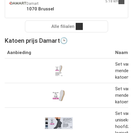
5.18 km
Damart
1070 Brussel
Alle filialen
Katoen prijs Damart🕒
Aanbieding
Naam
Set van 
mende zo
katoen
Set van 
mende zo
katoen
Set van 
uniseks s
hoofdzake
logisch 