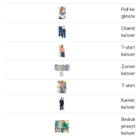
Pull kato
glinsteri
Chambray
katoen
T-shirt z
katoen
Zomerhe
katoen
T-shirt 
Kamerja
katoen
Bedrukte
jerseytri
katoen- 