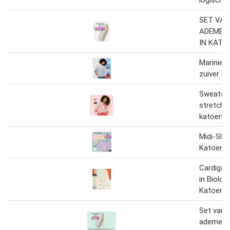
SET VAN
ADEMEN
IN KATO
Marinier
zuiver k
Sweater
stretch 
katoen
Midi-Slip
Katoen
Cardigan
in Biolog
Katoen E
Set van 
ademende