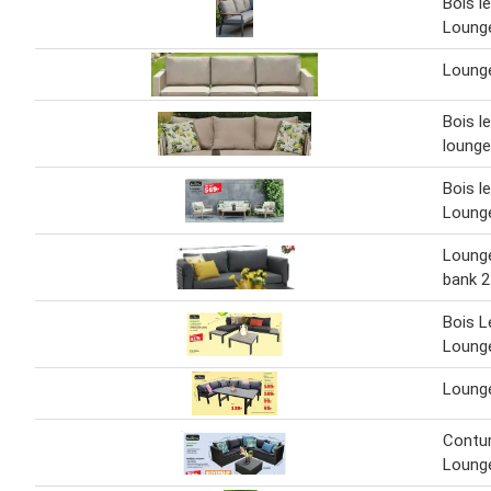
Bois l
Loung
Lounge
Bois l
loung
Bois l
Loung
Loung
bank 2
Bois L
Loung
Loung
Contur
Loung