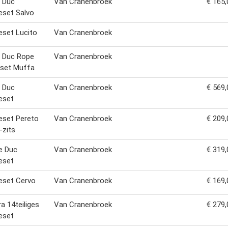
e Duc
Van Cranenbroek
€ 165,
eset Salvo
set Lucito
Van Cranenbroek
e Duc Rope
Van Cranenbroek
eset Muffa
e Duc
Van Cranenbroek
€ 569,
eset
eset Pereto
Van Cranenbroek
€ 209,
-zits
e Duc
Van Cranenbroek
€ 319,
eset
eset Cervo
Van Cranenbroek
€ 169,
a 14teiliges
Van Cranenbroek
€ 279,
eset