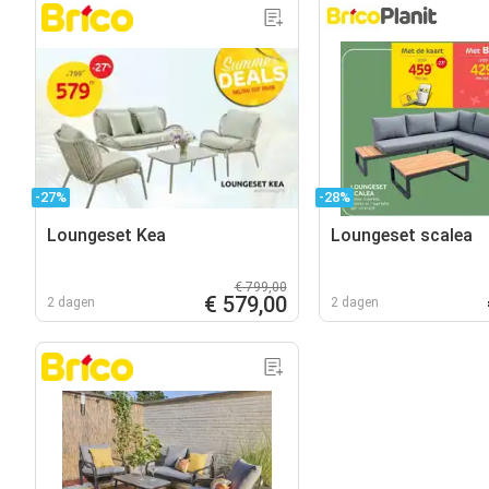
-27%
-28%
Loungeset Kea
Loungeset scalea
€ 799,00
€ 579,00
2 dagen
2 dagen