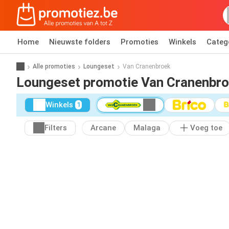
Home
Nieuwste folders
Promoties
Winkels
Categ
Alle promoties
Loungeset
Van Cranenbroek
Loungeset promotie Van Cranenbr
Winkels
1
Filters
Arcane
Malaga
Voeg toe