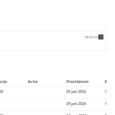
86.66 km
rijs
Actie
Startdatum
Eind
00
29 juni 2026
18 jul
29 juni 2026
18 jul