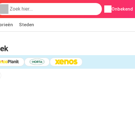
Onbekend
orieën
Steden
oek