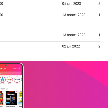
00
05 juni 2023
24 jun
00
13 maart 2023
10 apr
13 maart 2023
17 ma
02 juli 2022
23 jul