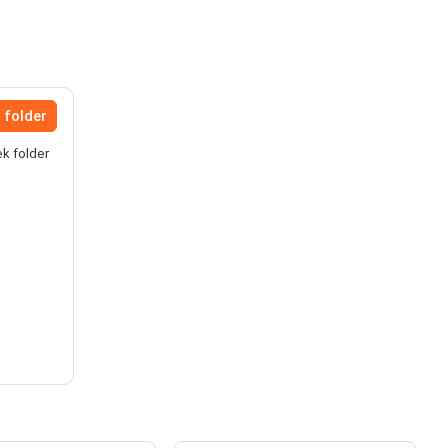
 folder
ek folder