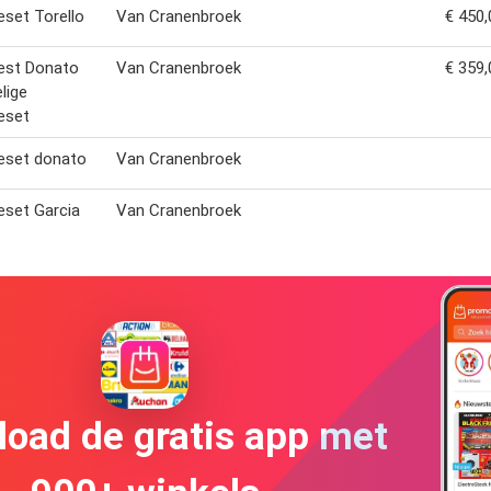
set Torello
Van Cranenbroek
€ 450,
est Donato
Van Cranenbroek
€ 359,
lige
eset
eset donato
Van Cranenbroek
set Garcia
Van Cranenbroek
oad de gratis app met