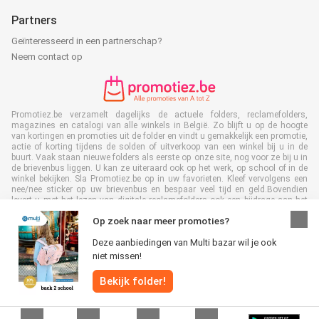
Partners
Geïnteresseerd in een partnerschap?
Neem contact op
Promotiez.be verzamelt dagelijks de actuele folders, reclamefolders,
magazines en catalogi van alle winkels in België. Zo blijft u op de hoogte
van kortingen en promoties uit de folder en vindt u gemakkelijk een promotie,
actie of korting tijdens de solden of uitverkoop van een winkel bij u in de
buurt. Vaak staan nieuwe folders als eerste op onze site, nog voor ze bij u in
de brievenbus liggen. U kan ze uiteraard ook op het werk, op school of in de
winkel bekijken. Sla Promotiez.be op in uw favorieten. Kleef vervolgens een
nee/nee sticker op uw brievenbus en bespaar veel tijd en geld.Bovendien
levert u met het lezen van digitale reclamefolders ook een bijdrage aan het
terugdringen van papierafval. Dus het is ook goed voor het milieu!
Op zoek naar meer promoties?
Deze aanbiedingen van Multi bazar wil je ook
niet missen!
Bekijk folder!
Alle rechten voorbehouden © Promotiez.be 2026 |
Disclaimer
|
Algemene
voorwaarden
|
Privacybeleid
|
Cookiebeleid