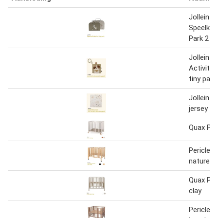
Jollein
Speelkof
Park 2 s
Jollein
Activitei
tiny park
Jollein 
jersey Ti
Quax Park
Pericles
naturel 
Quax Par
clay
Pericles 