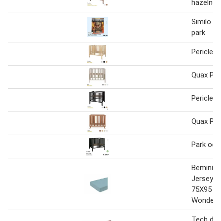
hazelnut
Similo Ju
park
Pericles
Quax Par
Pericles
Quax Park
Park oce
Bemini H
Jersey P
75X95 C
Wonder
Tech dec