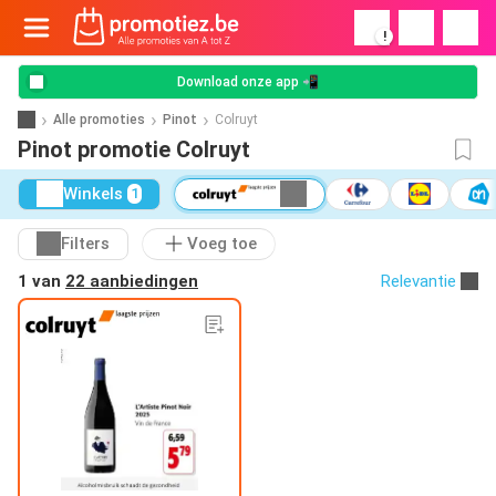
!
Download onze app 📲
Alle promoties
Pinot
Colruyt
Pinot promotie Colruyt
Winkels
1
Filters
Voeg toe
1 van
22 aanbiedingen
Relevantie