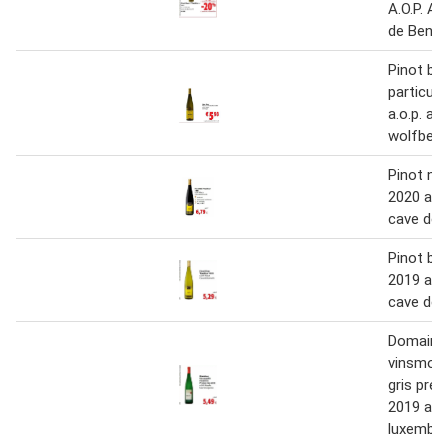
A.O.P. A
de Bennw
Pinot bla
particuli
a.o.p. al
wolfberg
Pinot noi
2020 a.o.
cave de 
Pinot bla
2019 a.o.
cave de 
Domaine
vinsmose
gris prem
2019 a.o.
luxembo