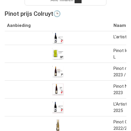
Pinot prijs Colruyt🕒
Aanbieding
Naam
L'artiste 
Pinot lu
L
Pinot noir
2023 / 2
Pinot Noi
2023
L’Artiste
2025
Pinot Gri
2022/20