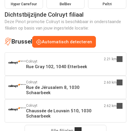
Hyper Carrefour
BelBev
Peltri
Dichtstbijzijnde Colruyt filiaal
Deze Pinot promotie Colruyt is beschikbaar in onderstaande
filialen op basis van jouw ingestelde locatie:
Brussel
Automatisch detecteren
2.21 km
Colruyt
Rue Gray 102, 1040 Etterbeek
Colruyt
2.60 km
Rue de Jérusalem 8, 1030
Schaarbeek
Colruyt
2.62 km
Chaussée de Louvain 510, 1030
Schaarbeek
Alle filialen