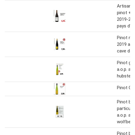
Artisans
pinot + a
2019-2020
pays d’o
Pinot noi
2019 a.o.
cave de 
Pinot gri
a.o.p. als
hubster
Pinot Gr
Pinot bl
particuli
a.o.p. al
wolfberg
Pinot bla