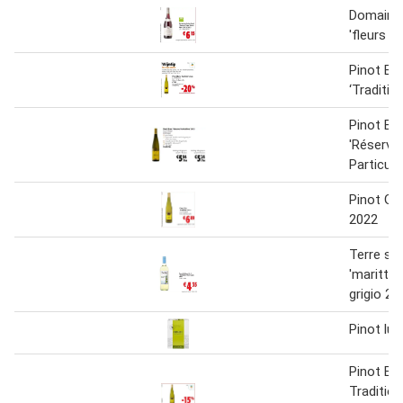
Domaine 
'fleurs d
Pinot Bl
‘Traditio
Pinot Bl
'Réserve
Particuli
Pinot Gri
2022
Terre sici
'marittim
grigio 20
Pinot lu
Pinot Bl
Traditio