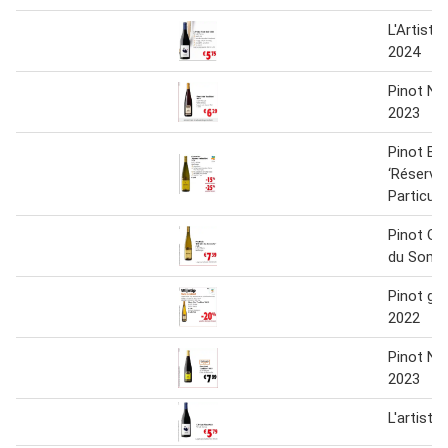
L'Artiste
2024
Pinot Noi
2023
Pinot Bl
‘Réserve
Particuli
Pinot Gri
du Somme
Pinot gri
2022
Pinot Noi
2023
L'artiste 