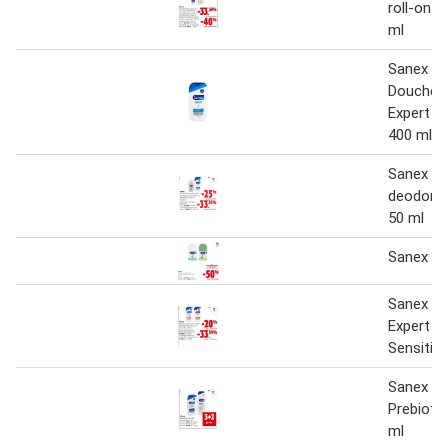
roll-on C
ml
Sanex
Douchec
Expert P
400 ml
Sanex all
deodoran
50 ml
Sanex Al
Sanex D
Expert Sk
Sensitiv
Sanex Na
Prebiotic
ml