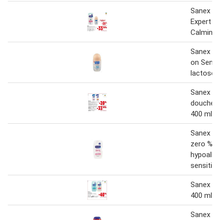
Sanex D
Expert Sk
Calming 
Sanex De
on Sensi
lactoser
Sanex all
douchep
400 ml
Sanex do
zero %
hypoalle
sensitiv
Sanex D
400 ml
Sanex