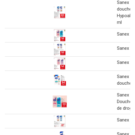
Sanex Ex
doucheg
Hypoalle
ml
Sanex An
Sanex 2+
Sanex An
Sanex all
doucheg
Sanex
Douchec
de droge
Sanex 40
Sanex all