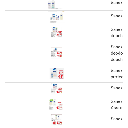
Sanex
Sanex
Sanex
douchep
Sanex ha
deodoran
douchep
Sanex b
protect 
Sanex
Sanex Vo
Assorti
Sanex