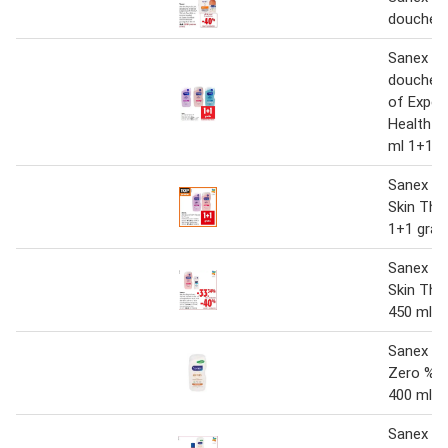
douchep
Sanex all
douchege
of Expert
Health A
ml 1+1 g
Sanex al
Skin The
1+1 grat
Sanex D
Skin The
450 ml
Sanex D
Zero % N
400 ml
Sanex D