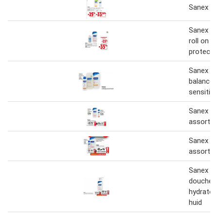
Sanex
Sanex d
roll on 
protecto
Sanex de
balance
sensitive
Sanex vol
assortim
Sanex vol
assortim
Sanex
douchec
hydrate 
huid