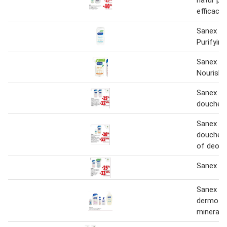
efficacy 
Sanex Z
Purifying
Sanex Z
Nourishi
Sanex all
douchep
Sanex
douchep
of deodo
Sanex
Sanex de
dermo pr
minerals