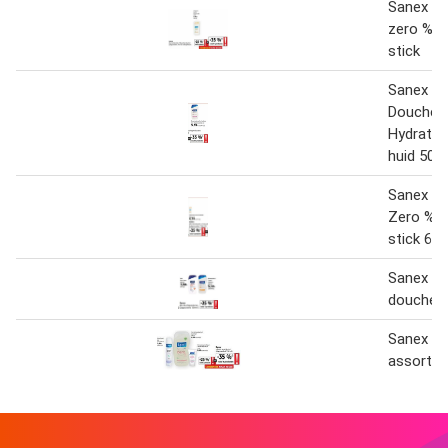
Sanex d
zero % s
stick
Sanex
Douchec
Hydrate 
huid 500
Sanex D
Zero % S
stick 65
Sanex all
douchep
Sanex vol
assortim