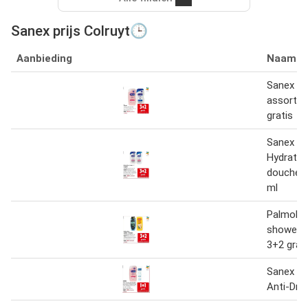
Sanex prijs Colruyt🕒
Aanbieding
Naam
Sanex vol
assortim
gratis
Sanex Ex
Hydrate
douchec
ml
Palmolive
shower g
3+2 grat
Sanex Sk
Anti-Dry