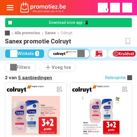
!
Download onze app 📲
Alle promoties
Sanex
Colruyt
Sanex promotie Colruyt
Winkels
1
Filters
Voeg toe
2 van
5 aanbiedingen
Relevantie