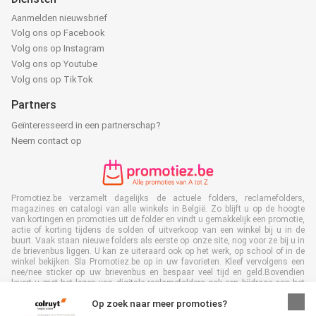
Aanmelden nieuwsbrief
Volg ons op Facebook
Volg ons op Instagram
Volg ons op Youtube
Volg ons op TikTok
Partners
Geïnteresseerd in een partnerschap?
Neem contact op
Promotiez.be verzamelt dagelijks de actuele folders, reclamefolders,
magazines en catalogi van alle winkels in België. Zo blijft u op de hoogte
van kortingen en promoties uit de folder en vindt u gemakkelijk een promotie,
actie of korting tijdens de solden of uitverkoop van een winkel bij u in de
buurt. Vaak staan nieuwe folders als eerste op onze site, nog voor ze bij u in
de brievenbus liggen. U kan ze uiteraard ook op het werk, op school of in de
winkel bekijken. Sla Promotiez.be op in uw favorieten. Kleef vervolgens een
nee/nee sticker op uw brievenbus en bespaar veel tijd en geld.Bovendien
levert u met het lezen van digitale reclamefolders ook een bijdrage aan het
terugdringen van papierafval. Dus het is ook goed voor het milieu!
Op zoek naar meer promoties?