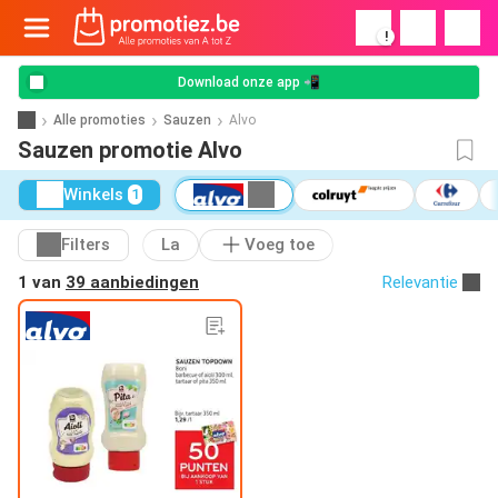
!
Download onze app 📲
Alle promoties
Sauzen
Alvo
Sauzen promotie Alvo
Winkels
1
Filters
La
Voeg toe
1 van
39 aanbiedingen
Relevantie