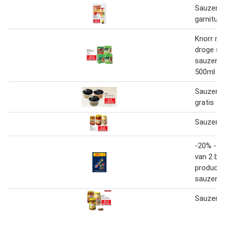
Sauzen 
garnitur
Knorr me
droge sa
sauzen in
500ml 3+
Sauzen 
gratis
Sauzen
-20% - 2
van 2 bari
producte
sauzen n
Sauzen