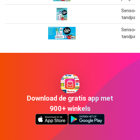
Sensody
tandpas
Sensody
tandpas
Download de gratis app met
900+ winkels