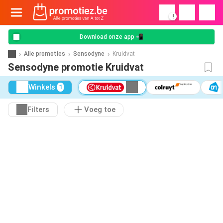
!
Download onze app 📲
Alle promoties
Sensodyne
Kruidvat
Sensodyne promotie Kruidvat
Winkels
1
Filters
Voeg toe