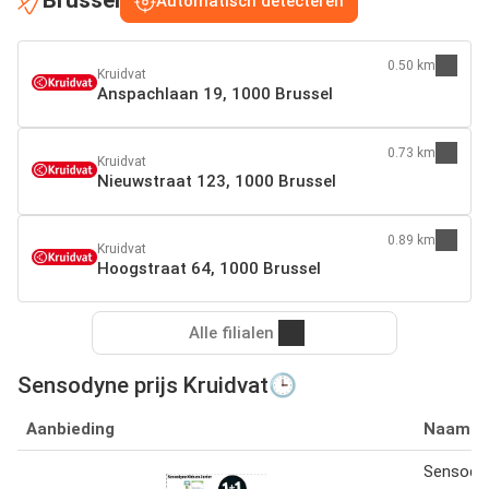
Brussel
Automatisch detecteren
0.50 km
Kruidvat
Anspachlaan 19, 1000 Brussel
0.73 km
Kruidvat
Nieuwstraat 123, 1000 Brussel
0.89 km
Kruidvat
Hoogstraat 64, 1000 Brussel
Alle filialen
Sensodyne prijs Kruidvat🕒
Aanbieding
Naam
Sensodyn