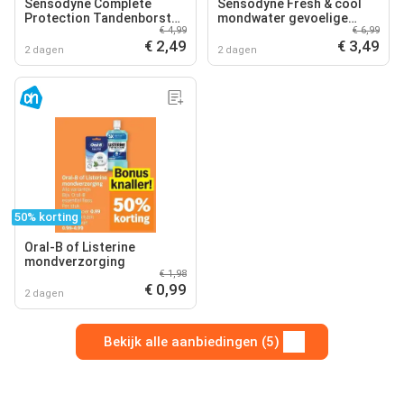
Sensodyne Complete
Sensodyne Fresh & cool
Protection Tandenborstel
mondwater gevoelige
€ 4,99
€ 6,99
Soft
tanden
€ 2,49
€ 3,49
2 dagen
2 dagen
50% korting
Oral-B of Listerine
mondverzorging
€ 1,98
€ 0,99
2 dagen
Bekijk alle aanbiedingen (5)