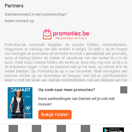
Partners
Geïnteresseerd in een partnerschap?
Neem contact op
Promotiez.be verzamelt dagelijks de actuele folders, reclamefolders,
magazines en catalogi van alle winkels in België. Zo blijft u op de hoogte
van kortingen en promoties uit de folder en vindt u gemakkelijk een promotie,
actie of korting tijdens de solden of uitverkoop van een winkel bij u in de
buurt. Vaak staan nieuwe folders als eerste op onze site, nog voor ze bij u in
de brievenbus liggen. U kan ze uiteraard ook op het werk, op school of in de
winkel bekijken. Sla Promotiez.be op in uw favorieten. Kleef vervolgens een
nee/nee sticker op uw brievenbus en bespaar veel tijd en geld.Bovendien
levert u met het lezen van digitale reclamefolders ook een bijdrage aan het
terugdringen van papierafval. Dus het is ook goed voor het milieu!
Op zoek naar meer promoties?
Deze aanbiedingen van Damart wil je ook niet
missen!
Alle rechten voorbehouden © Promotiez.be 2026 |
Disclaimer
|
Algemene
Bekijk folder!
voorwaarden
|
Privacybeleid
|
Cookiebeleid