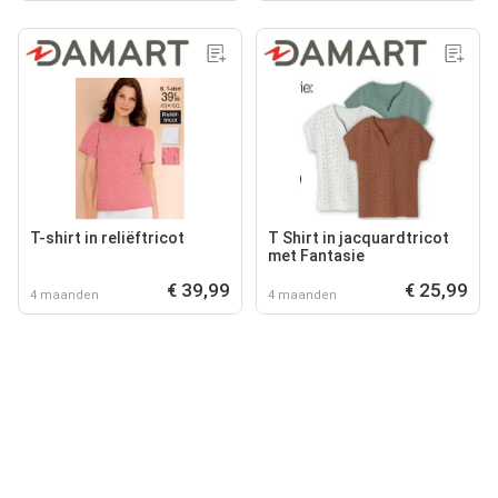
T-shirt in reliëftricot
T Shirt in jacquardtricot
met Fantasie
€ 39,99
€ 25,99
4 maanden
4 maanden