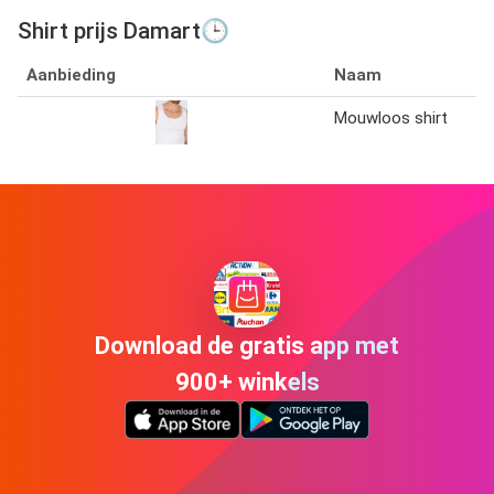
Shirt prijs Damart🕒
Aanbieding
Naam
Mouwloos shirt
Download de gratis app met
900+ winkels