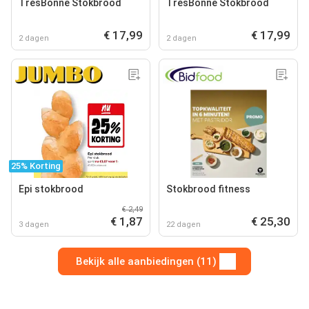
TrèsBonne Stokbrood
TrèsBonne Stokbrood
€ 17,99
€ 17,99
2 dagen
2 dagen
25% Korting
Epi stokbrood
Stokbrood fitness
€ 2,49
€ 1,87
€ 25,30
3 dagen
22 dagen
Bekijk alle aanbiedingen (11)