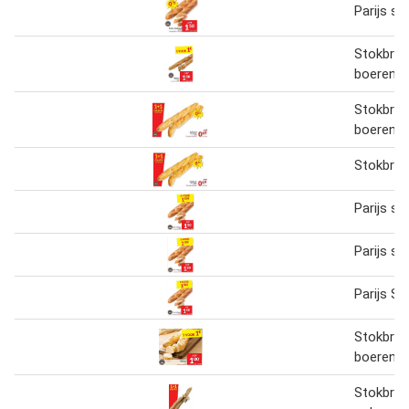
Parijs s
Stokbroo
boeren
Stokbroo
boeren
Stokbro
Parijs s
Parijs s
Parijs S
Stokbroo
boeren
Stokbroo