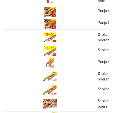
sole
Parijs s
Parijs S
Stokbroo
boeren
Stokbro
Parijs s
Stokbroo
boeren
Stokbro
Stokbroo
boeren