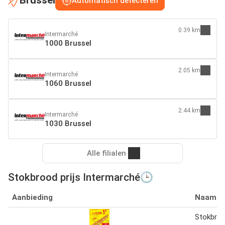
Brussel
Automatisch detecteren
0.39 km
Intermarché
1000 Brussel
2.05 km
Intermarché
1060 Brussel
2.44 km
Intermarché
1030 Brussel
Alle filialen
Stokbrood prijs Intermarché🕒
Aanbieding
Naam
Stokbro