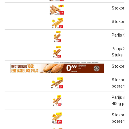
Stokbro
Stokbro
Parijs S
Parijs S
Stuks
Stokbro
Stokbroo
boeren
Parijs s
400g per
Stokbroo
boeren