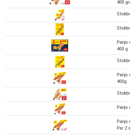
400 gra
Stokbro
Stokbro
Parijs s
400 g
Stokbroo
Parijs s
400g
Stokbro
Parijs s
Parijs s
Per 2 st