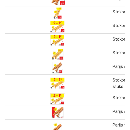
Stokbro
Stokbro
Stokbro
Stokbro
Parijs s
Stokbroo
stuks
Stokbroo
Parijs s
Parijs s