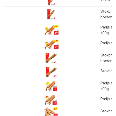
Stokbroo
boeren p
Parijs s
400g
Parijs s
Stokbroo
boeren
Stokbro
Parijs s
400g
Parijs s
Stokbro