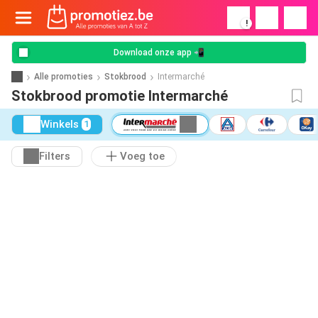
!
Download onze app 📲
Alle promoties
Stokbrood
Intermarché
Stokbrood promotie Intermarché
Winkels
1
Filters
Voeg toe