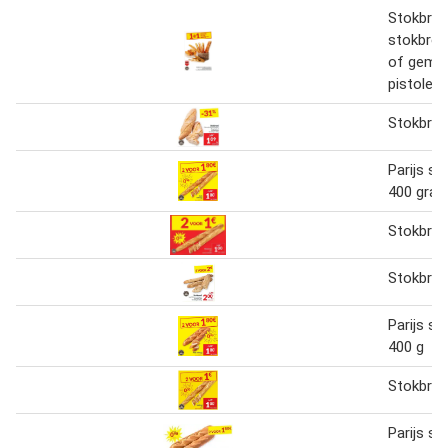
Stokbroo
stokbrood
of gemar
pistolets
Stokbro
Parijs s
400 gra
Stokbroo
Stokbro
Parijs s
400 g
Stokbroo
Parijs s