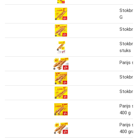
Stokbroo
G
Stokbroo
Stokbroo
stuks
Parijs s
Stokbroo
Stokbroo
Parijs s
400 g
Parijs s
400 gra