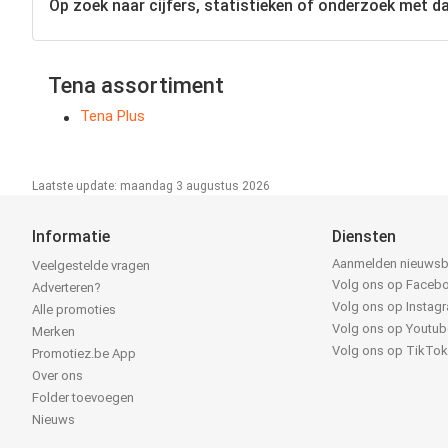
Op zoek naar cijfers, statistieken of onderzoek met da
Tena assortiment
Tena Plus
Laatste update: maandag 3 augustus 2026
Informatie
Diensten
Aanmelden nieuwsb
Veelgestelde vragen
Volg ons op Faceb
Adverteren?
Volg ons op Instag
Alle promoties
Volg ons op Youtub
Merken
Volg ons op TikTo
Promotiez.be App
Over ons
Folder toevoegen
Nieuws