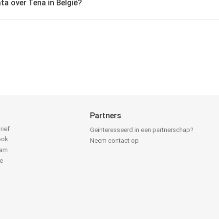
ta over Tena in België?
Partners
rief
Geïnteresseerd in een partnerschap?
ook
Neem contact op
ram
e
k