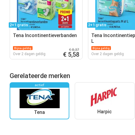
2+1 gratis
2+1 gratis
Tena Incontinentieverbanden
Tena Incontinentie
L
Bijna geldig
Bijna geldig
€ 8,37
€ 5,58
Over 2 dagen geldig
Over 2 dagen geldig
Gerelateerde merken
actief
Harpic
Tena