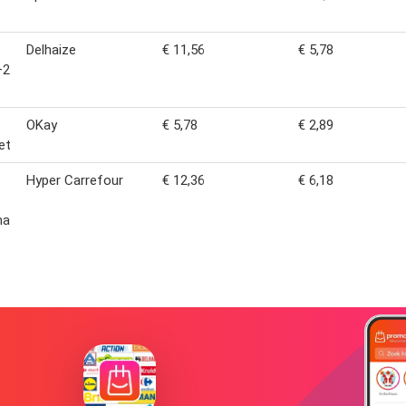
Delhaize
€ 11,56
€ 5,78
+2
OKay
€ 5,78
€ 2,89
et
Hyper Carrefour
€ 12,36
€ 6,18
na