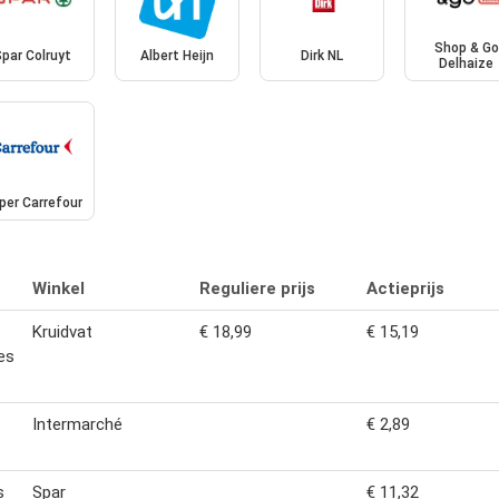
Shop & Go
Spar Colruyt
Albert Heijn
Dirk NL
Delhaize
per Carrefour
Winkel
Reguliere prijs
Actieprijs
Kruidvat
€ 18,99
€ 15,19
es
Intermarché
€ 2,89
s
Spar
€ 11,32