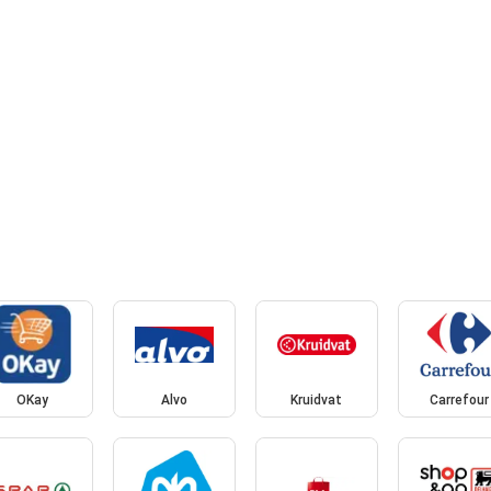
OKay
Alvo
Kruidvat
Carrefour