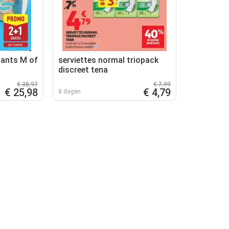
pants M of
serviettes normal triopack
discreet tena
€ 38,97
€ 7,99
€ 25,98
€ 4,79
8 dagen