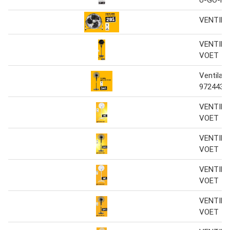
VENTIL
VENTILA
VOET
Ventilat
972443
VENTILA
VOET
VENTILA
VOET
VENTILA
VOET
VENTILA
VOET