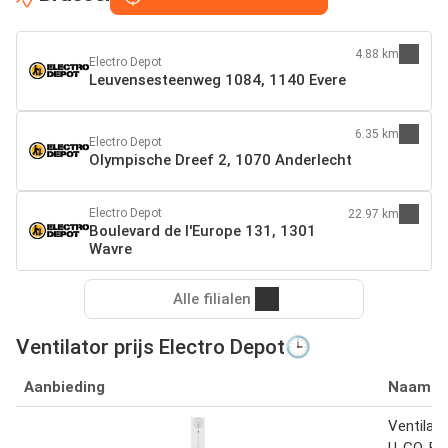
4.88 km
Electro Depot
Leuvensesteenweg 1084, 1140 Evere
6.35 km
Electro Depot
Olympische Dreef 2, 1070 Anderlecht
Electro Depot
22.97 km
Boulevard de l'Europe 131, 1301
Wavre
Alle filialen
Ventilator prijs Electro Depot🕒
Aanbieding
Naam
Ventilat
U-GO-FR