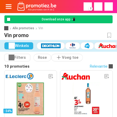
!
Download onze app 📲
Alle promoties
Vin
Vin promo
Winkels
Filters
Rose
Voeg toe
10 promoties
Relevantie
-34%