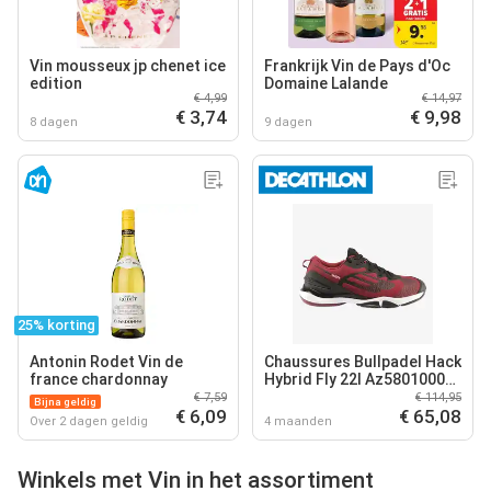
Vin mousseux jp chenet ice
Frankrijk Vin de Pays d'Oc
edition
Domaine Lalande
€ 4,99
€ 14,97
€ 3,74
€ 9,98
8 dagen
9 dagen
25% korting
Antonin Rodet Vin de
Chaussures Bullpadel Hack
france chardonnay
Hybrid Fly 22l Az58010000
Lie-de-vin
€ 7,59
€ 114,95
Bijna geldig
€ 6,09
€ 65,08
Over 2 dagen geldig
4 maanden
Winkels met Vin in het assortiment