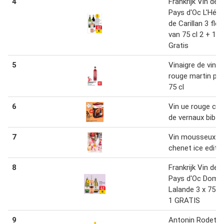
4
Frankrijk Vin de
Pays d'Oc L'Héri
de Carillan 3 fle
van 75 cl 2 + 1
Gratis
5
Vinaigre de vin
rouge martin po
75 cl
6
Vin ue rouge ca
de vernaux bib 5l
7
Vin mousseux jp
chenet ice editi
8
Frankrijk Vin de
Pays d'Oc Doma
Lalande 3 x 75 cl
1 GRATIS
9
Antonin Rodet V