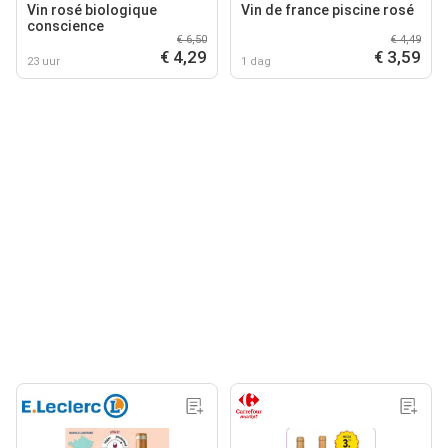
Vin rosé biologique
Vin de france piscine rosé
conscience
€ 6,50
€ 4,49
€ 4,29
€ 3,59
23 uur
1 dag