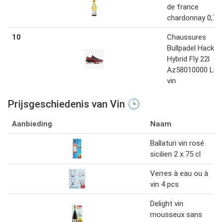
de france
chardonnay 0,75
10
Chaussures
Bullpadel Hack
Hybrid Fly 22l
Az58010000 Lie-
vin
Prijsgeschiedenis van Vin 🕒
Aanbieding
Naam
Ballaturi vin rosé
sicilien 2 x 75 cl
Verres à eau ou à
vin 4 pcs
Delight vin
mousseux sans