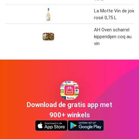
La Motte Vin de joie
rosé 0,75 L
AH Oven scharrel
kippendijen coq au
vin
Download de gratis app met
900+ winkels