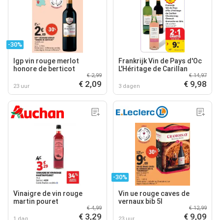
-30%
Igp vin rouge merlot
Frankrijk Vin de Pays d'Oc
honore de berticot
L'Héritage de Carillan
€ 2,99
€ 14,97
€ 2,09
€ 9,98
23 uur
3 dagen
-30%
Vinaigre de vin rouge
Vin ue rouge caves de
martin pouret
vernaux bib 5l
€ 4,99
€ 12,99
€ 3,29
€ 9,09
1 dag
23 uur