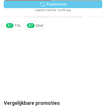
Prijshistorie
Laatste controle: zo 09 aug
Anderen bekeken ook deze promoties
61
TCL
87
Qled
Vergelijkbare promoties