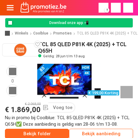
!
Download onze app 📲
Winkels
Coolblue
Promoties
TCL 85 QLED P81K 4K (2025) + TC
TCL 85 QLED P81K 4K (2025) + TCL
Q65H
Geldig: 28 jun t/m 13 aug
0
€ 199,00 Korting
€ 2.068,00
Voeg toe
€ 1.869,00
Nu in promo bij Coolblue: TCL 85 QLED P81K 4K (2025) + TCL
Q65H✅ Deze aanbieding is geldig van 28-06 t/m 13-08.
Bekijk folder
Bekijk aanbieding