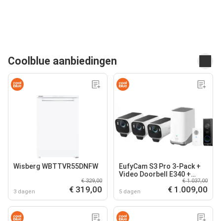
Coolblue aanbiedingen
Wisberg WBTTVR55DNFW
EufyCam S3 Pro 3-Pack +
Video Doorbell E340 +
€ 329,00
€ 1.037,00
Chime
€ 319,00
€ 1.009,00
3 dagen
5 dagen