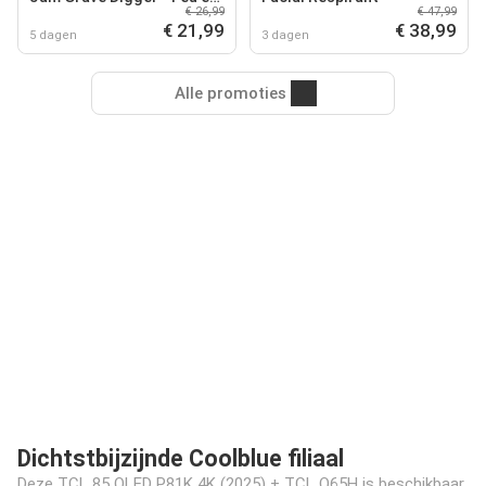
€ 26,99
€ 47,99
Glace 42219
€ 21,99
€ 38,99
5 dagen
3 dagen
Alle promoties
Dichtstbijzijnde Coolblue filiaal
Deze TCL 85 QLED P81K 4K (2025) + TCL Q65H is beschikbaar