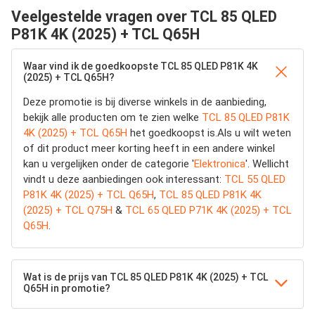
Veelgestelde vragen over TCL 85 QLED
P81K 4K (2025) + TCL Q65H
Waar vind ik de goedkoopste TCL 85 QLED P81K 4K
(2025) + TCL Q65H?
Deze promotie is bij diverse winkels in de aanbieding,
bekijk alle producten om te zien welke
TCL 85 QLED P81K
4K (2025) + TCL Q65H
het goedkoopst is.Als u wilt weten
of dit product meer korting heeft in een andere winkel
kan u vergelijken onder de categorie '
Elektronica
'. Wellicht
vindt u deze aanbiedingen ook interessant:
TCL 55 QLED
P81K 4K (2025) + TCL Q65H
,
TCL 85 QLED P81K 4K
(2025) + TCL Q75H
&
TCL 65 QLED P71K 4K (2025) + TCL
Q65H
.
Wat is de prijs van TCL 85 QLED P81K 4K (2025) + TCL
Q65H in promotie?