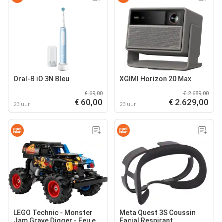
Oral-B iO 3N Bleu
XGIMI Horizon 20 Max
€ 69,00
€ 2.689,00
€ 60,00
€ 2.629,00
23 uur
23 uur
LEGO Technic - Monster
Meta Quest 3S Coussin
Jam Grave Digger - Feu et
Facial Respirant