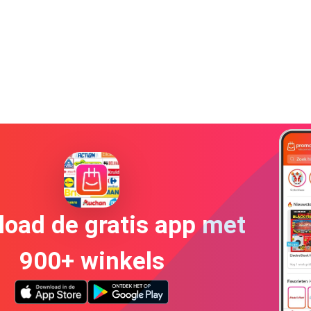
oad de gratis app met
900+ winkels