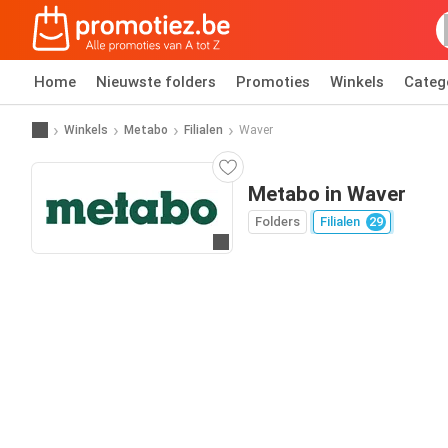
Home
Nieuwste folders
Promoties
Winkels
Categ
Winkels
Metabo
Filialen
Waver
Metabo in Waver
Folders
Filialen
29
Ga naar website