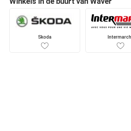
Winkels in de buurt van Waver
Skoda
Intermarc