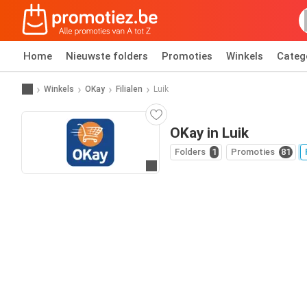
Home
Nieuwste folders
Promoties
Winkels
Categ
Winkels
OKay
Filialen
Luik
OKay in Luik
Folders
1
Promoties
81
Ga naar website