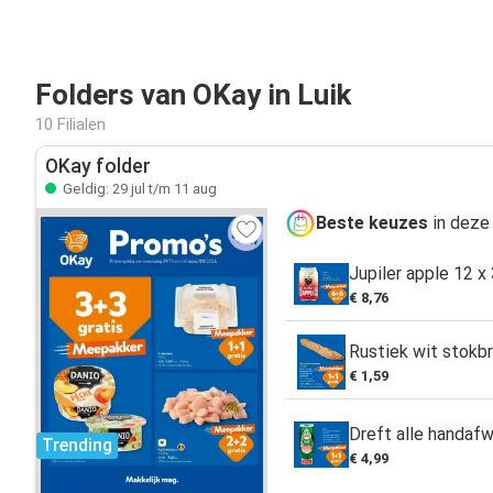
Folders van OKay in Luik
10 Filialen
OKay folder
Geldig: 29 jul t/m 11 aug
Beste keuzes
in deze
Jupiler apple 12 x 
€ 8,76
Rustiek wit stokb
€ 1,59
Dreft alle handaf
Trending
€ 4,99