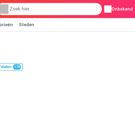
Onbekend
orieën
Steden
Filialen
179