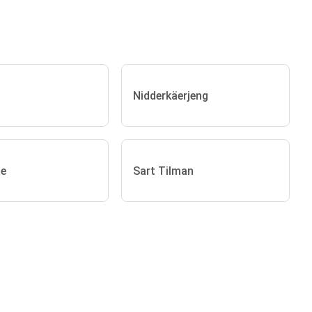
Nidderkäerjeng
ge
Sart Tilman