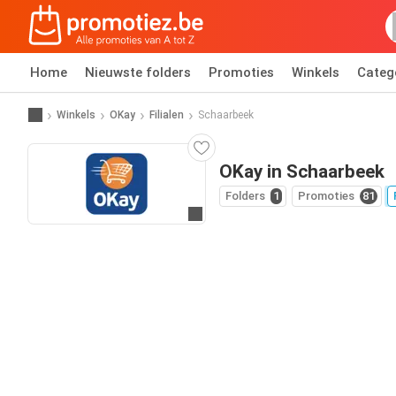
Home
Nieuwste folders
Promoties
Winkels
Categ
Winkels
OKay
Filialen
Schaarbeek
OKay in Schaarbeek
Folders
1
Promoties
81
Ga naar website