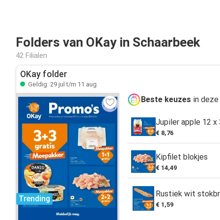
Folders van OKay in Schaarbeek
42 Filialen
OKay folder
Geldig: 29 jul t/m 11 aug
Beste keuzes
in deze
Jupiler apple 12 x 
€ 8,76
Kipfilet blokjes
€ 14,49
Rustiek wit stokb
Trending
€ 1,59