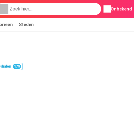
Onbekend
orieën
Steden
Filialen
179