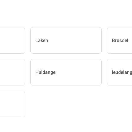
Laken
Brussel
Huldange
leudelan