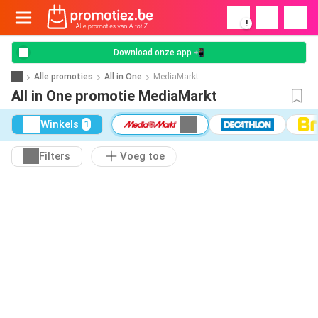
!
Download onze app 📲
Alle promoties
All in One
MediaMarkt
All in One promotie MediaMarkt
Winkels
1
Filters
Voeg toe