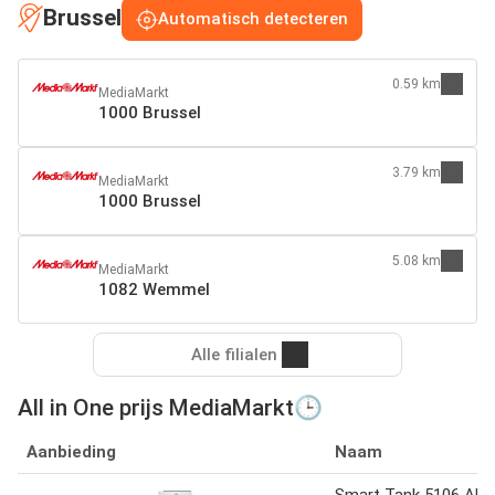
Brussel
Automatisch detecteren
0.59 km
MediaMarkt
1000 Brussel
3.79 km
MediaMarkt
1000 Brussel
5.08 km
MediaMarkt
1082 Wemmel
Alle filialen
All in One prijs MediaMarkt🕒
Aanbieding
Naam
Smart Tank 5106 All