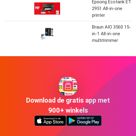
Epsong Ecotank ET-
2951 All-in-one
printer
Braun AIO 3560 15-
in-1 All-in-one
multitrimmer
Download de gratis app met
900+ winkels