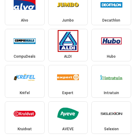
Alvo
Jumbo
Decathlon
CompuDeals
ALDI
Hubo
Krëfel
Expert
Intratuin
Kruidvat
AVEVE
Selexion