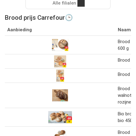
Alle filialen
Brood prijs Carrefour🕒
Aanbieding
Naam
Brood Le
600 g
Brood Ca
Brood Ca
Brood m
walnoten
rozijnen
Bio broo
bio 450 g
Brood Pr