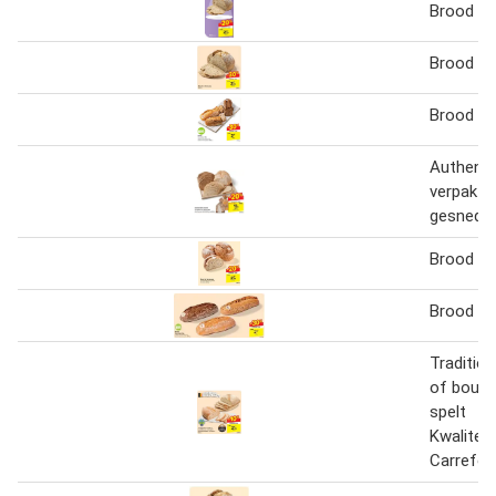
Brood Le
Brood Le
Brood 3
Authenti
verpakt 
gesneden
Brood Le
Brood Ca
Traditio
of boulo
spelt
Kwalitei
Carrefou