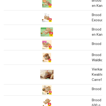
Brood Le
en Kamil
Brood Bo
Exosud
Brood Le
en Kamil
Brood Ka
Brood Pr
Waldkor
Vierkant
Kwalitei
Carrefou
Brood Ca
Brood Le
600 g