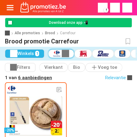
!
Download onze app 📲
Alle promoties
Brood
Carrefour
Brood promotie Carrefour
Winkels
1
Filters
Vierkant
Bio
Voeg toe
1 van
6 aanbiedingen
Relevantie
-20%