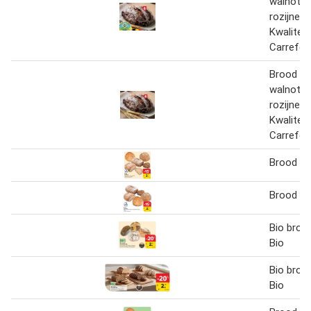
walnoten
rozijnen
Kwalitei
Carrefou
Brood m
walnoten
rozijnen
Kwalitei
Carrefou
Brood Ca
Brood Ca
Bio broo
Bio
Bio broo
Bio