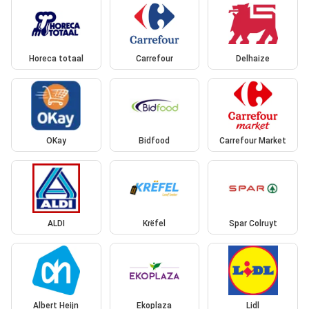
Horeca totaal
Carrefour
Delhaize
OKay
Bidfood
Carrefour Market
ALDI
Krëfel
Spar Colruyt
Albert Heijn
Ekoplaza
Lidl