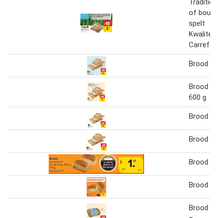
Traditio
of boulo
spelt
Kwalitei
Carrefou
Brood Le
Brood Le
600 g
Brood Le
Brood Le
Brood
Brood 80
Brood Bi