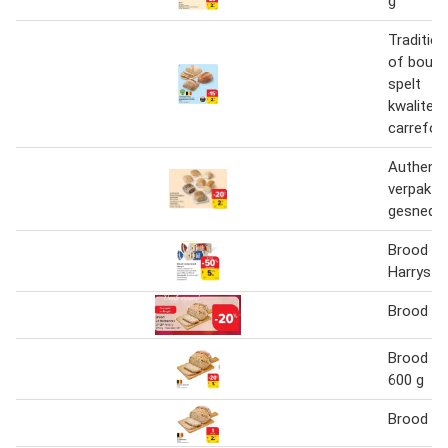
g
Traditio
of boulo
spelt
kwaliteit
carrefou
Authenti
verpakt 
gesneden
Brood zo
Harrys
Brood Le
Brood Le
600 g
Brood Le