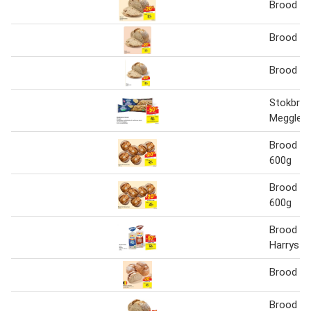
Brood Le
Brood Le
Brood Le
Stokbroo
Meggle 2
Brood Le
600g
Brood Le
600g
Brood zo
Harrys
Brood Le
Brood Le