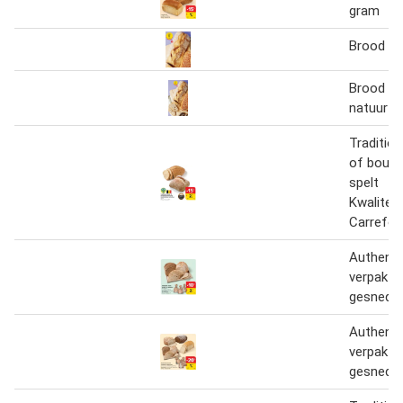
gram
Brood va
Brood va
natuur
Traditio
of boulo
spelt
Kwalitei
Carrefou
Authenti
verpakt 
gesnede
Authenti
verpakt 
gesneden