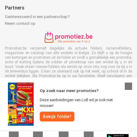
Partners
Geïnteresseerd in een partnerschap?
Neem contact op
Promotiez.be verzamelt dagelijks de actuele folders, reclamefolders,
magazines en catalogi van alle winkels in België. Zo blijft u op de hoogte
van kortingen en promoties uit de folder en vindt u gemakkelijk een promotie,
actie of korting tijdens de solden of uitverkoop van een winkel bij u in de
buurt. Vaak staan nieuwe folders als eerste op onze site, nog voor ze bij u in
de brievenbus liggen. U kan ze uiteraard ook op het werk, op school of in de
winkel bekijken. Sla Promotiez.be op in uw favorieten. Kleef vervolgens een
nee/nee sticker op uw brievenbus en bespaar veel tijd en geld.Bovendien
levert u met het lezen van digitale reclamefolders ook een bijdrage aan het
terugdringen van papierafval. Dus het is ook goed voor het milieu!
Op zoek naar meer promoties?
Deze aanbiedingen van Lidl wil je ook niet
missen!
Bekijk folder!
Alle rechten voorbehouden © Promotiez.be 2026 |
Disclaimer
|
Algemene
voorwaarden
|
Privacybeleid
|
Cookiebeleid