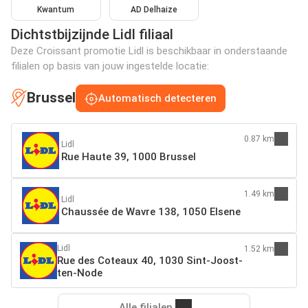
Kwantum
AD Delhaize
Dichtstbijzijnde Lidl filiaal
Deze Croissant promotie Lidl is beschikbaar in onderstaande
filialen op basis van jouw ingestelde locatie:
Brussel
Automatisch detecteren
0.87 km
Lidl
Rue Haute 39, 1000 Brussel
1.49 km
Lidl
Chaussée de Wavre 138, 1050 Elsene
Lidl
1.52 km
Rue des Coteaux 40, 1030 Sint-Joost-
ten-Node
Alle filialen