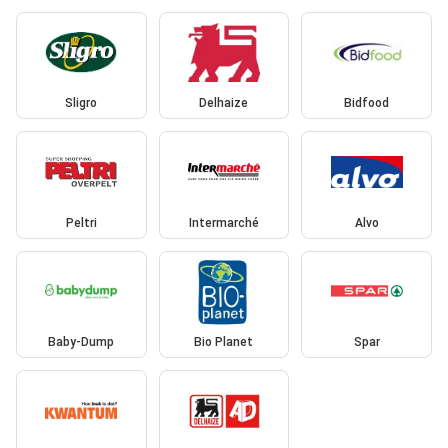
Sligro
Delhaize
Bidfood
Peltri
Intermarché
Alvo
Baby-Dump
Bio Planet
Spar