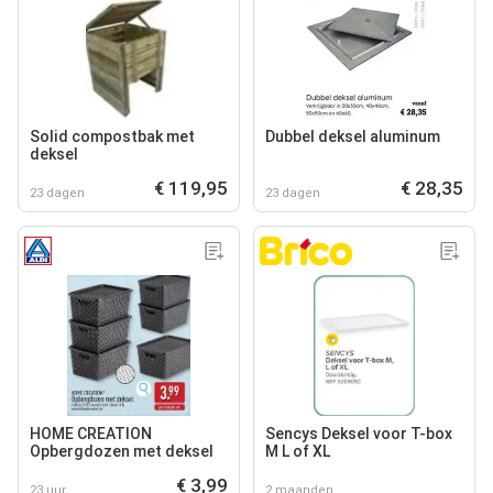
Solid compostbak met
Dubbel deksel aluminum
deksel
€ 119,95
€ 28,35
23 dagen
23 dagen
HOME CREATION
Sencys Deksel voor T-box
Opbergdozen met deksel
M L of XL
€ 3,99
23 uur
2 maanden