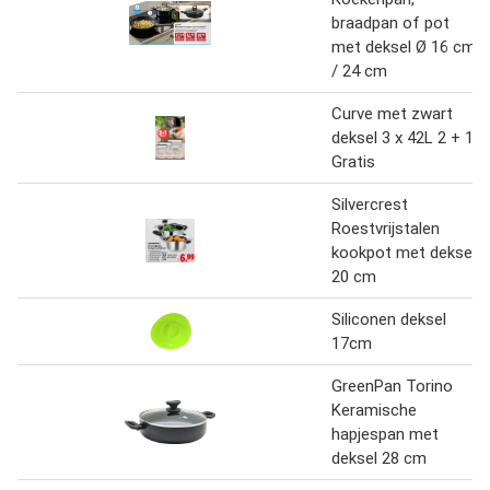
braadpan of pot
met deksel Ø 16 cm
/ 24 cm
Curve met zwart
deksel 3 x 42L 2 + 1
Gratis
Silvercrest
Roestvrijstalen
kookpot met deksel
20 cm
Siliconen deksel
17cm
GreenPan Torino
Keramische
hapjespan met
deksel 28 cm