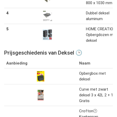
800 x 1030 mm
4
Dubbel deksel
aluminum
5
HOME CREATION
Opbergdozen met
deksel
Prijsgeschiedenis van Deksel 🕒
Aanbieding
Naam
Opbergbox met
deksel
Curve met zwart
deksel 3 x 42L 2 + 1
Gratis
Croftonⓡ
Koekenpan,