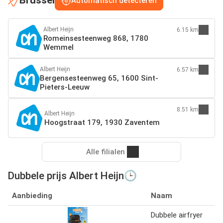
Brussel
Automatisch detecteren
Albert Heijn
6.15 km
Romeinsesteenweg 868, 1780
Wemmel
Albert Heijn
6.57 km
Bergensesteenweg 65, 1600 Sint-
Pieters-Leeuw
8.51 km
Albert Heijn
Hoogstraat 179, 1930 Zaventem
Alle filialen
Dubbele prijs Albert Heijn🕒
Aanbieding
Naam
Dubbele airfryer