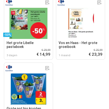
-50%
Het grote Libelle
Vos en Haas - Het grote
pastaboek
groeibook
€ 29,99
€ 25,99
€ 14,99
€ 23,39
3 dagen
1 maand
Grote pot bio kruiden