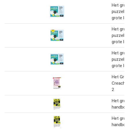
Het grot
puzzelb
grote let
Het grot
puzzelb
grote let
Het grot
puzzelb
grote let
Het Grot
Creachic
2
Het grot
handboe
Het grot
handboe