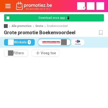
!
Download onze app 📲
Alle promoties
Grote
Boekenvoordeel
Grote promotie Boekenvoordeel
Winkels
1
Filters
Voeg toe