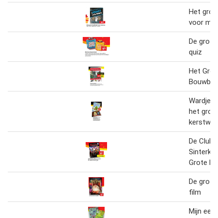
Het grot
voor ma
De grote
quiz
Het Grot
Bouwbo
Wardje w
het grot
kerstwe
De Club 
Sinterkl
Grote Pi
De grote 
film
Mijn eers