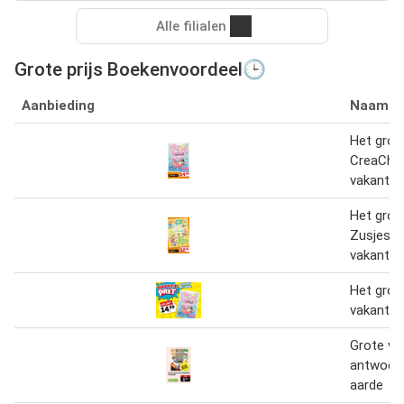
Alle filialen
Grote prijs Boekenvoordeel🕒
Aanbieding
Naam
Het grot
CreaChic
vakantie
Het grot
Zusjes
vakantie
Het grot
vakantie
Grote vr
antwoor
aarde