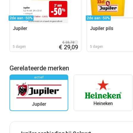
2de aan -50%
2de aan -50%
Jupiler
Jupiler pils
€ 38,78
€ 29,09
5 dagen
5 dagen
Gerelateerde merken
actief
Heineken
Jupiler