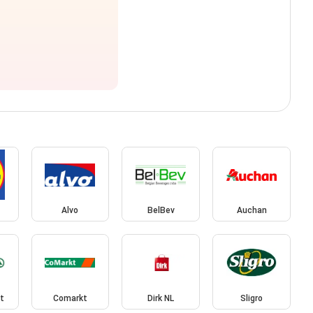
Alvo
BelBev
Auchan
t
Comarkt
Dirk NL
Sligro