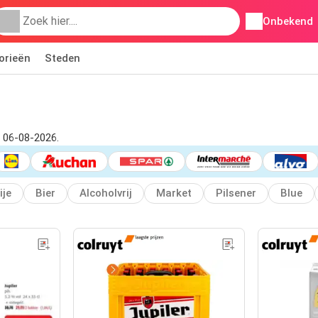
Onbekend
orieën
Steden
f 06-08-2026.
ije
Bier
Alcoholvrij
Market
Pilsener
Blue