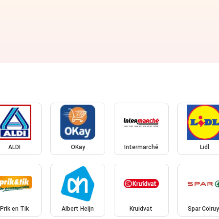
ALDI
OKay
Intermarché
Lidl
Prik en Tik
Albert Heijn
Kruidvat
Spar Colruy