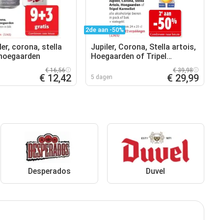
2de aan -50%
ler, corona, stella
Jupiler, Corona, Stella artois,
 hoegaarden
Hoegaarden of Tripel
karmeliet
€ 16,56
€ 39,98
€ 12,42
€ 29,99
5 dagen
Desperados
Duvel