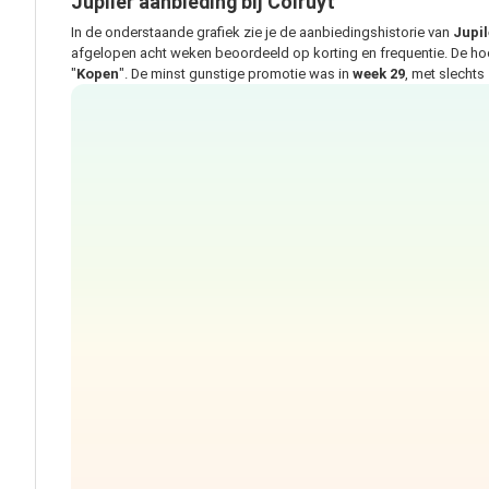
Jupiler aanbieding bij Colruyt
In de onderstaande grafiek zie je de aanbiedingshistorie van
Jupil
afgelopen acht weken beoordeeld op korting en frequentie. De h
"
Kopen
". De minst gunstige promotie was in
week 29
, met slechts