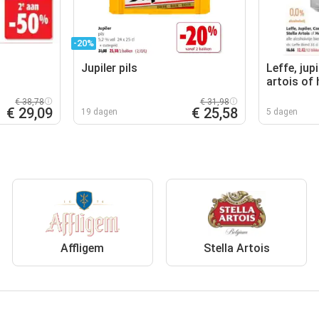
-20%
Jupiler pils
Leffe, jupi
artois of
€ 38,78
€ 31,98
€ 29,09
€ 25,58
19 dagen
5 dagen
Affligem
Stella Artois