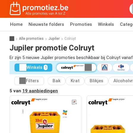
Home
Nieuwste folders
Promoties
Winkels
Categ
Alle promoties
Jupiler
Colruyt
Jupiler promotie Colruyt
Er zijn 5 nieuwe Jupiler promoties beschikbaar bij Colruyt vana
Winkels
1
Filters
Bak
Krat
Blikjes
Alcoholvr
5 van
19 aanbiedingen