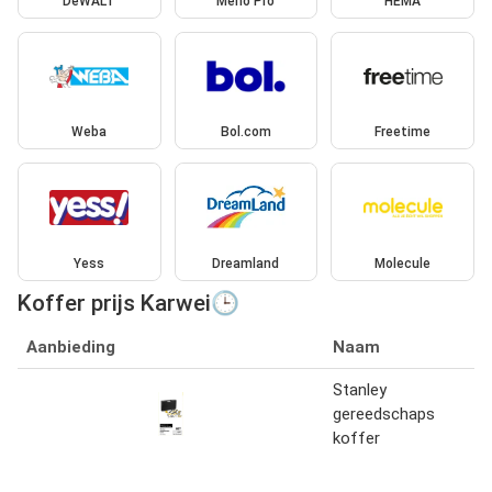
DeWALT
Meno Pro
HEMA
Weba
Bol.com
Freetime
Yess
Dreamland
Molecule
Koffer prijs Karwei🕒
Aanbieding
Naam
Stanley
gereedschaps
koffer