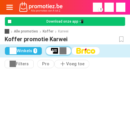
!
Download onze app 📲
Alle promoties
Koffer
Karwei
Koffer promotie Karwei
Winkels
1
Filters
Pro
Voeg toe