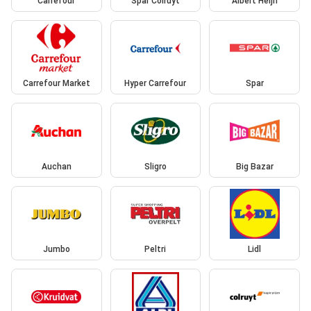
Carrefour
Spar Colruyt
Albert Heijn
Carrefour Market
Hyper Carrefour
Spar
Auchan
Sligro
Big Bazar
Jumbo
Peltri
Lidl