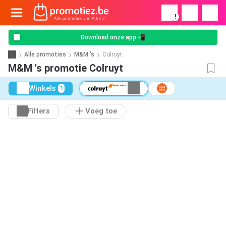
!
Download onze app 📲
Alle promoties
M&M 's
Colruyt
M&M 's promotie Colruyt
Winkels
1
Filters
Voeg toe