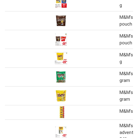
g
M&M's C
pouch 33
M&M's C
pouch 33
M&M’s P
g
M&M's Mi
gram
M&M's P
gram
M&M's pe
M&M's 3
adventsk