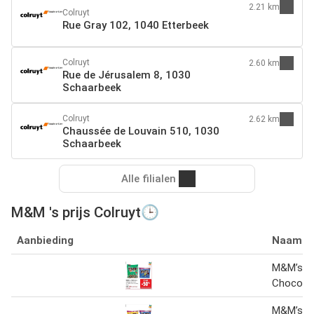
2.21 km
Colruyt
Rue Gray 102, 1040 Etterbeek
Colruyt
2.60 km
Rue de Jérusalem 8, 1030
Schaarbeek
Colruyt
2.62 km
Chaussée de Louvain 510, 1030
Schaarbeek
Alle filialen
M&M 's prijs Colruyt🕒
Aanbieding
Naam
M&M’s Mi
Chocolat
M&M’s P