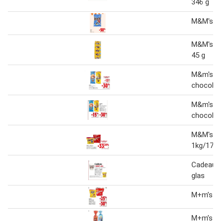
346 g
M&M's Cr
M&M's Pe
45 g
M&m's
chocolad
M&m's
chocolad
M&M's of
1kg/175
Cadeau 1
glas
M+m’s p
M+m’s c